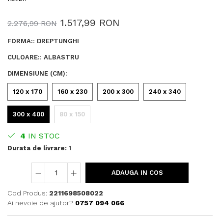
1.517,99 RON
2.276,99 RON
FORMA:
:
DREPTUNGHI
CULOARE:
:
ALBASTRU
DIMENSIUNE (CM)
:
120 x 170
160 x 230
200 x 300
240 x 340
300 x 400
80 x 150
4
IN STOC
Durata de livrare:
1
ADAUGA IN COS
Cod Produs:
2211698508022
Ai nevoie de ajutor?
0757 094 066