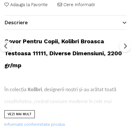
Adauga la Favorite
Cere informatii
Descriere
Covor Pentru Copii, Kolibri Broasca
Testoasa 11111, Diverse Dimensiuni, 2200
gr/mp
În colecția
Kolibri
, designerii noștri și-au arătat toată
creativitatea, creând covoare moderne în cele mai
vibrante culori și modele deosebite. Colecția este
VEZI MAI MULT
Informatii conformitate produs
produsă în calitatea FRIESE, din fire răsucite într-un mod