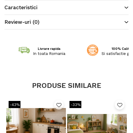
special, ceea ce permite să confere covoarelor o textură
Caracteristici
și strălucire deosebită.
Review-uri
(0)
Livrare rapida
100% Calitat
In toata Romania
Si satisfactie ga
PRODUSE SIMILARE
-43%
-33%