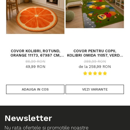
COVOR KOLIBRI, ROTUND,
COVOR PENTRU COPII,
ORANGE 11173, 67X67 CM,
KOLIBRI OMIDA 11057, VERDE,
2300 GR/MP
DIVERSE DIMENSIUNI, 2200
86,99 RON
388,99 RON
GR/MP
49,99 RON
de la 258,99 RON
ADAUGA IN COS
VEZI VARIANTE
Newsletter
Nu rata ofertele si promotiile noastre