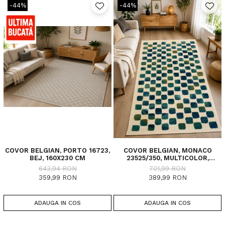
-44%
-44%
COVOR BELGIAN, PORTO 16723,
COVOR BELGIAN, MONACO
BEJ, 160X230 CM
23525/350, MULTICOLOR,
DIVERSE DIMENSIUNI
643,94 RON
701,99 RON
359,99 RON
389,99 RON
ADAUGA IN COS
ADAUGA IN COS