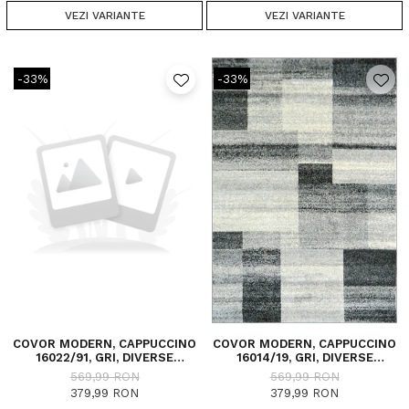
VEZI VARIANTE
VEZI VARIANTE
-33%
-33%
COVOR MODERN, CAPPUCCINO
COVOR MODERN, CAPPUCCINO
16022/91, GRI, DIVERSE
16014/19, GRI, DIVERSE
DIMENSIUNI, 1700 GR/MP
DIMENSIUNI, 1700 GR/MP
569,99 RON
569,99 RON
379,99 RON
379,99 RON