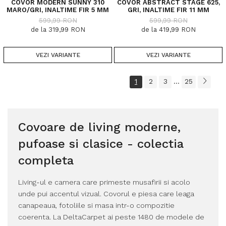
COVOR MODERN SUNNY 310
COVOR ABSTRACT STAGE 625,
MARO/GRI, INALTIME FIR 5 MM
GRI, INALTIME FIR 11 MM
599,99 RON
599,99 RON
de la 319,99 RON
de la 419,99 RON
VEZI VARIANTE
VEZI VARIANTE
1
2
3
25
...
Covoare de living moderne,
pufoase si clasice - colectia
completa
Living-ul e camera care primeste musafirii si acolo
unde pui accentul vizual. Covorul e piesa care leaga
canapeaua, fotoliile si masa intr-o compozitie
coerenta. La DeltaCarpet ai peste 1480 de modele de