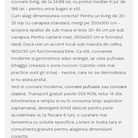
covoare living, de la 24,99 lei, cu pretul median in jur de
199 lei - pentru orice buget si stil.
Cum alegi dimensiunea corecta? Pentru un living de 20-
25 mp cu canapea standard, mergi pe 200x300 cm -
acopera spatiul de sub masa si iese 30-40 cm pe sub
canapea. Pentru camere mari, 300x400 cm e formatul
ideal. Daca vrei un accent local sub masuta de cafea,
160x230 cm functioneaza bine. Ca stil, covoarele
moderne si geometrice aduc energie, iar cele pufoase
(shaggy) creeaza o zona cocoon. Culorile cele mai
practice sunt gri si bej - neutre, care nu se demodeaza
si nu arata praful.
Vezi si covoare moderne,
covoare pufoase
sau
covoare
clasice
. Transport gratuit peste 500 RON, retur 14 zile.
Intretinerea e simpla si nu iti consuma timp: aspirator
saptamanal, detergent lichid delicat pentru pete
accidentale si, la fiecare 6 luni, o curatare mai
temeinica cu solutie specifica. Livrare in toata tara si
consultanta gratuita pentru alegerea dimensiunii
corecte.