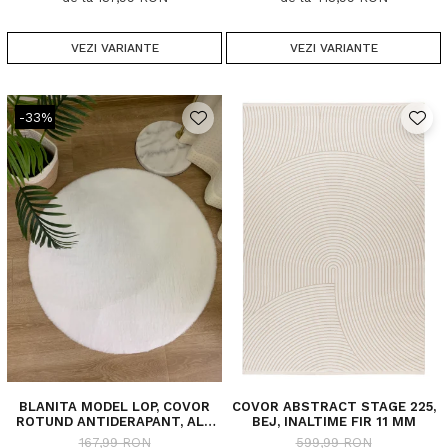
VEZI VARIANTE
VEZI VARIANTE
-33%
BLANITA MODEL LOP, COVOR
COVOR ABSTRACT STAGE 225,
ROTUND ANTIDERAPANT, ALB
BEJ, INALTIME FIR 11 MM
060, DIVERSE DIMENSIUNI, 1650
167,99 RON
599,99 RON