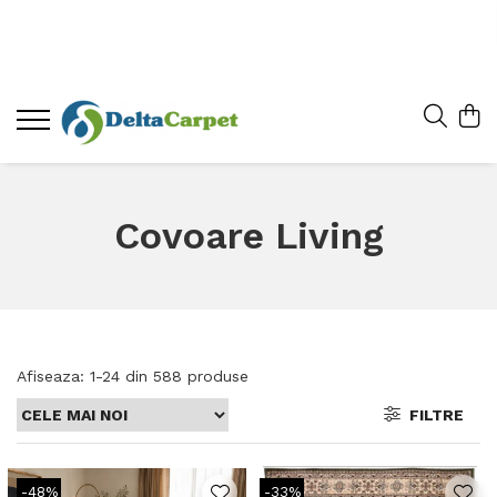
Covoare Living
Afiseaza:
1-
24
din
588
produse
FILTRE
-48%
-33%