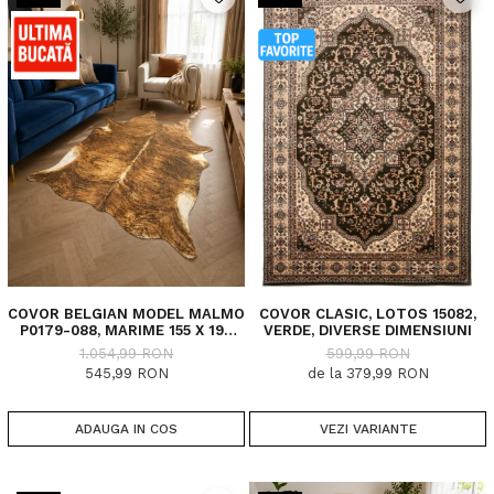
COVOR BELGIAN MODEL MALMO
COVOR CLASIC, LOTOS 15082,
P0179-088, MARIME 155 X 190
VERDE, DIVERSE DIMENSIUNI
CM, INALTIME FIR 4 MM
1.054,99 RON
599,99 RON
545,99 RON
de la 379,99 RON
ADAUGA IN COS
VEZI VARIANTE