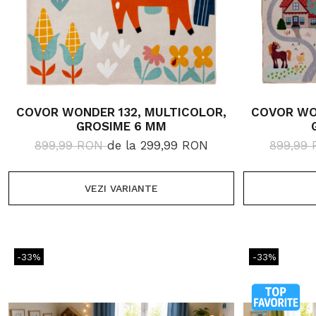
COVOR WONDER 132, MULTICOLOR,
COVOR WO
GROSIME 6 MM
899,99 RON
de la 299,99 RON
899,99
VEZI VARIANTE
-33%
-33%