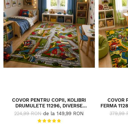
COVOR PENTRU COPII, KOLIBRI
COVOR P
DRUMULETE 11296, DIVERSE
FERMA 1128
DIMENSIUNI, 2200 GR/MP
DIMEN
224,99 RON
de la 149,99 RON
379,99