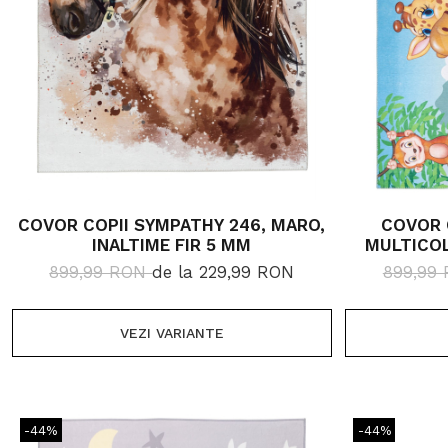
COVOR COPII SYMPATHY 246, MARO,
COVOR 
INALTIME FIR 5 MM
MULTICOL
899,99 RON
de la 229,99 RON
899,99
VEZI VARIANTE
-44%
-44%