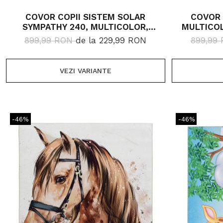
COVOR COPII SISTEM SOLAR
COVOR 
SYMPATHY 240, MULTICOLOR,
MULTICOL
INALTIME FIR 5 MM
899,99 RON
de la 229,99 RON
899,99
VEZI VARIANTE
-46%
-46%