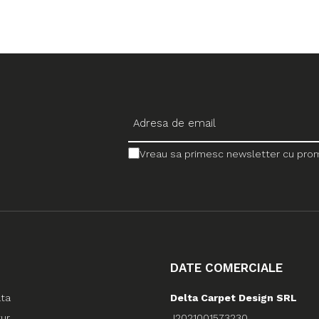
Vreau sa primesc newsletter cu promo
DATE COMERCIALE
ata
Delta Carpet Design SRL
tur
J2021001573230