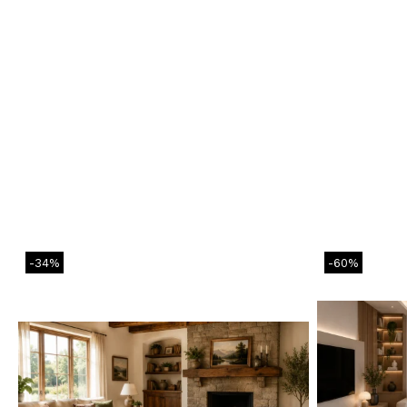
-34%
-60%