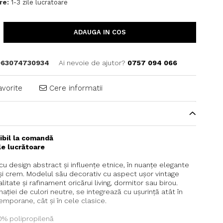
re:
1-3 zile lucratoare
ADAUGA IN COS
63074730934
Ai nevoie de ajutor?
0757 094 066
avorite
Cere informatii
ibil la comandă
ile lucrătoare
 design abstract și influențe etnice, în nuanțe elegante
t și crem. Modelul său decorativ cu aspect ușor vintage
itate și rafinament oricărui living, dormitor sau birou.
ației de culori neutre, se integrează cu ușurință atât în
mporane, cât și în cele clasice.
0% polipropilenă