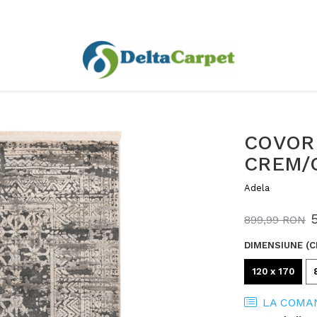
COVOR 
CREM/G
Adela
899,99 RON
DIMENSIUNE (C
120 x 170
LA COMA