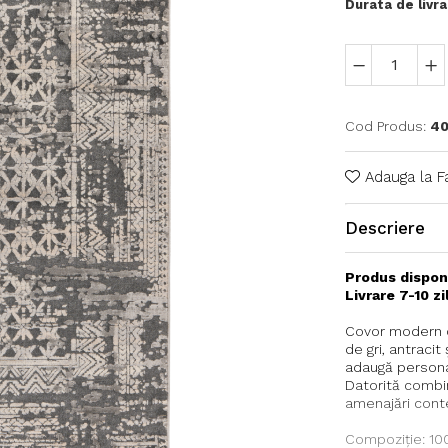
Durata de livra
Cod Produs:
40
Adauga la F
Descriere
Produs dispon
Livrare 7-10 z
Covor modern cu
de gri, antraci
adaugă personal
Datorită combin
amenajări conte
Compoziție: 10