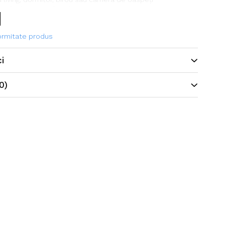
rat în diverse stiluri de amenajare
formitate produs
ci
0)