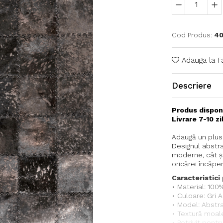
Cod Produs:
4
Adauga la F
Descriere
Produs dispon
Livrare 7-10 z
Adaugă un plus d
Designul abstra
moderne, cât și
oricărei încăper
Caracteristici 
• Material: 100
• Culoare: Gri A
• Model: Abstr
• Textură moale
• Potrivit pent