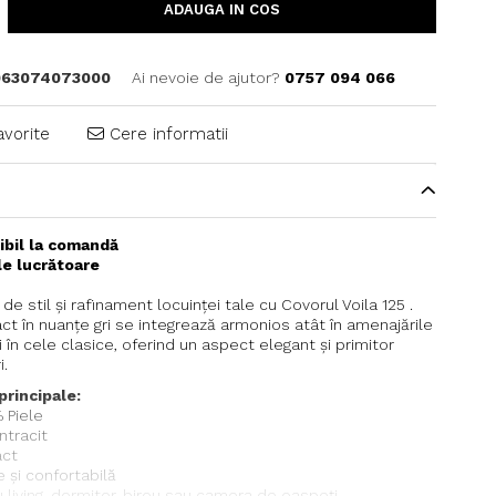
ADAUGA IN COS
063074073000
Ai nevoie de ajutor?
0757 094 066
avorite
Cere informatii
ibil la comandă
ile lucrătoare
e stil și rafinament locuinței tale cu Covorul Voila 125 .
ct în nuanțe gri se integrează armonios atât în amenajările
 în cele clasice, oferind un aspect elegant și primitor
i.
principale:
% Piele
ntracit
act
 și confortabilă
ru living, dormitor, birou sau camera de oaspeți