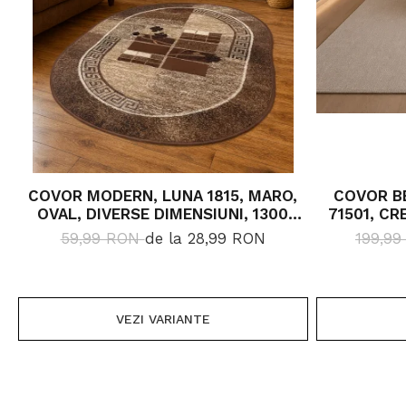
COVOR MODERN, LUNA 1815, MARO,
COVOR BE
OVAL, DIVERSE DIMENSIUNI, 1300
71501, CR
GR/MP
59,99 RON
de la 28,99 RON
199,9
VEZI VARIANTE