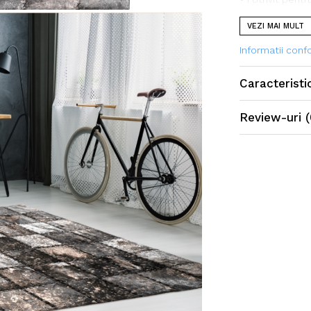
• Ușor de integ
VEZI MAI MULT
Informatii con
Caracteristi
Review-uri
(