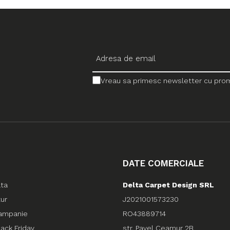
Vreau sa primesc newsletter cu promo
DATE COMERCIALE
ata
Delta Carpet Design SRL
tur
J2021001573230
ampanie
RO43889714
ack Friday
str. Pavel Ceamur 2B