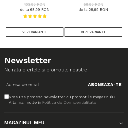
DIMENSIUNI
DIMENSIUNI, 1300 GR/MP
103,99 RON
59,99 RON
de la 68,99 RON
de la 28,99 RON
VEZI VARIANTE
VEZI VARIANTE
Newsletter
Nu rata ofertele si promotiile noastre
Vreau sa primesc newsletter cu promotiile magazinului.
Afla mai multe in
Politica de Confidentialitate
MAGAZINUL MEU