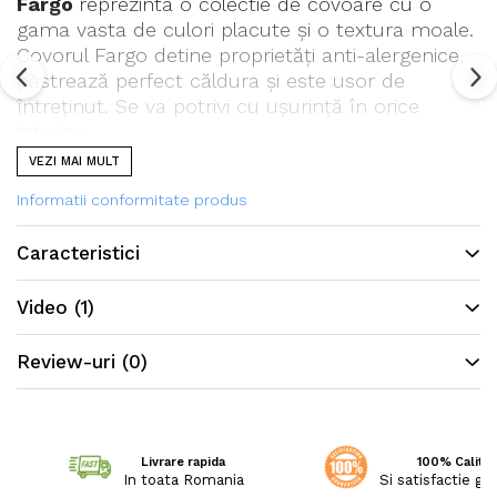
Fargo
reprezinta o colectie de covoare cu o
gama vasta de culori placute și o textura moale.
Covorul Fargo detine proprietăți anti-alergenice,
păstrează perfect căldura și este usor de
întreținut. Se va potrivi cu ușurință în orice
interior.
VEZI MAI MULT
Informatii conformitate produs
Caracteristici
Video
(1)
Review-uri
(0)
Livrare rapida
100% Calitat
In toata Romania
Si satisfactie ga