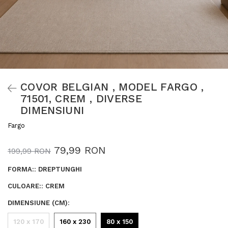
COVOR BELGIAN , MODEL FARGO ,
71501, CREM , DIVERSE
DIMENSIUNI
Fargo
79,99 RON
199,99 RON
FORMA:
:
DREPTUNGHI
CULOARE:
:
CREM
DIMENSIUNE (CM)
:
120 x 170
160 x 230
80 x 150