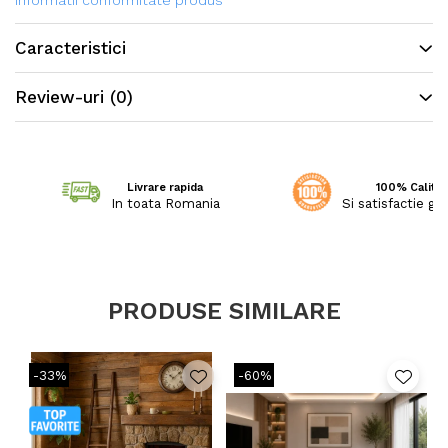
Informatii conformitate produs
special, ceea ce permite să confere covoarelor o textură
și strălucire deosebită.
Caracteristici
Review-uri
(0)
Livrare rapida
100% Calitat
In toata Romania
Si satisfactie ga
PRODUSE SIMILARE
-33%
-60%