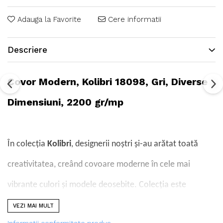
Adauga la Favorite
Cere informatii
Descriere
Covor Modern, Kolibri 18098, Gri, Diverse
Dimensiuni, 2200 gr/mp
În colecția
Kolibri
, designerii noștri și-au arătat toată
creativitatea, creând covoare moderne în cele mai
vibrante culori și modele deosebite. Colecția este
produsă în calitatea FRIESE, din fire răsucite într-un mod
VEZI MAI MULT