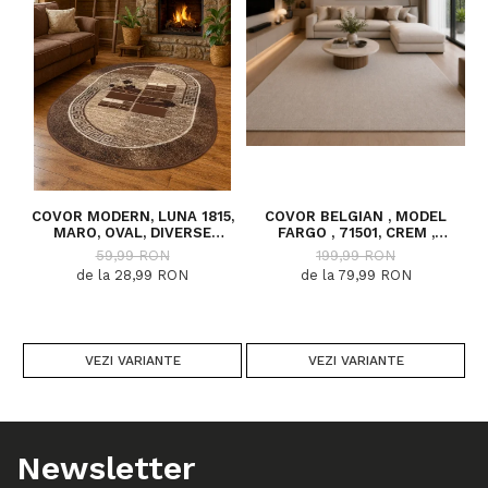
COVOR MODERN, LUNA 1815,
COVOR BELGIAN , MODEL
C
MARO, OVAL, DIVERSE
FARGO , 71501, CREM ,
DIMENSIUNI, 1300 GR/MP
DIVERSE DIMENSIUNI
59,99 RON
199,99 RON
de la 28,99 RON
de la 79,99 RON
VEZI VARIANTE
VEZI VARIANTE
Newsletter