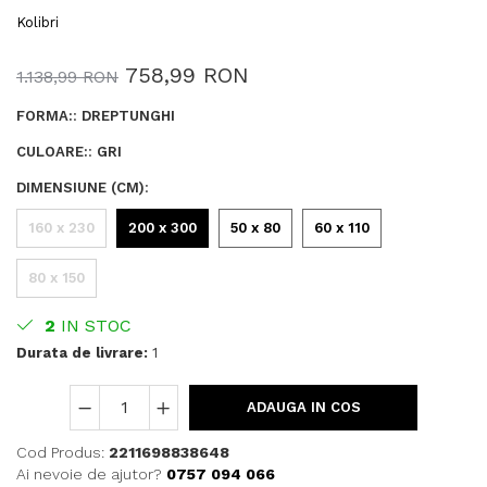
Kolibri
758,99 RON
1.138,99 RON
FORMA:
:
DREPTUNGHI
CULOARE:
:
GRI
DIMENSIUNE (CM)
:
160 x 230
200 x 300
50 x 80
60 x 110
80 x 150
2
IN STOC
Durata de livrare:
1
ADAUGA IN COS
Cod Produs:
2211698838648
Ai nevoie de ajutor?
0757 094 066