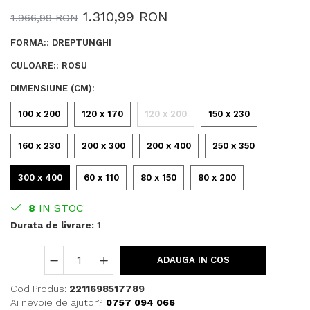
1.310,99 RON
1.966,99 RON
FORMA:
:
DREPTUNGHI
CULOARE:
:
ROSU
DIMENSIUNE (CM)
:
100 x 200
120 x 170
120 x 200
150 x 230
160 x 230
200 x 300
200 x 400
250 x 350
300 x 400
60 x 110
80 x 150
80 x 200
8
IN STOC
Durata de livrare:
1
ADAUGA IN COS
Cod Produs:
2211698517789
Ai nevoie de ajutor?
0757 094 066