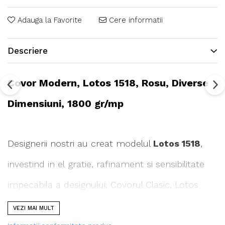
Adauga la Favorite
Cere informatii
Descriere
Covor Modern, Lotos 1518, Rosu, Diverse
Dimensiuni, 1800 gr/mp
Designerii nostri au creat modelul
Lotos 1518
,
investind in el gratie, rafinament si sensibilitate
impecabila a designului. Covorul Clasic, Lotos
1518, va umple casa cu armonie, confort si
VEZI MAI MULT