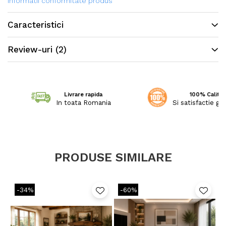
liniste.
Informatii conformitate produs
Caracteristici
Review-uri
(2)
Livrare rapida
100% Calitat
In toata Romania
Si satisfactie ga
PRODUSE SIMILARE
-34%
-60%