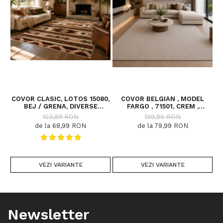
COVOR CLASIC, LOTOS 15080,
COVOR BELGIAN , MODEL
C
BEJ / GRENA, DIVERSE
FARGO , 71501, CREM ,
DIMENSIUNI
DIVERSE DIMENSIUNI
103,99 RON
199,99 RON
de la 68,99 RON
de la 79,99 RON
VEZI VARIANTE
VEZI VARIANTE
Newsletter