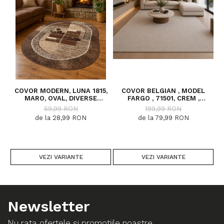
COVOR MODERN, LUNA 1815,
COVOR BELGIAN , MODEL
C
MARO, OVAL, DIVERSE
FARGO , 71501, CREM ,
DIMENSIUNI, 1300 GR/MP
DIVERSE DIMENSIUNI
59,99 RON
199,99 RON
de la 28,99 RON
de la 79,99 RON
VEZI VARIANTE
VEZI VARIANTE
Newsletter
Nu rata ofertele si promotiile noastre