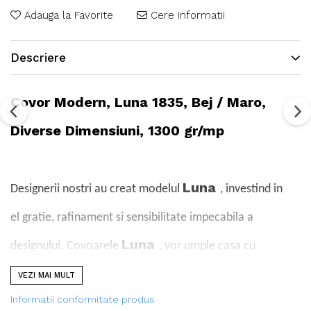
Adauga la Favorite
Cere informatii
Descriere
Covor Modern, Luna 1835, Bej / Maro,
Diverse Dimensiuni, 1300 gr/mp
Luna
Designerii nostri au creat modelul
, investind in
el gratie, rafinament si sensibilitate impecabila a
Luna
designului. Covoarele
, vor umple casa cu
armonie, confort si liniste.
VEZI MAI MULT
Informatii conformitate produs