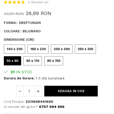
2 Review-uri
28,99 RON
43,99 RON
FORMA:
:
DREPTUNGHI
CULOARE:
:
BEJ/MARO
DIMENSIUNE (CM)
:
140 x 200
160 x 230
200 x 300
250 x 350
50 x 80
60 x 110
80 x 150
31
IN STOC
Durata de livrare:
1-3 zile lucratoare
ADAUGA IN COS
Cod Produs:
2211698491690
Ai nevoie de ajutor?
0757 094 066