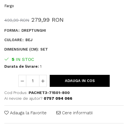
Fargo
279,99 RON
499,99 RON
FORMA:
:
DREPTUNGHI
CULOARE:
:
BEJ
DIMENSIUNE (CM)
:
SET
5
IN STOC
Durata de livrare:
1
ADAUGA IN COS
Cod Produs:
PACHET3-71501-800
Ai nevoie de ajutor?
0757 094 066
Adauga la Favorite
Cere informatii