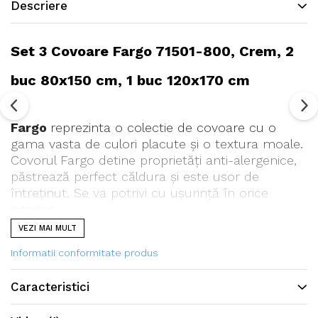
Descriere
Set 3 Covoare Fargo 71501-800, Crem, 2
buc 80x150 cm, 1 buc 120x170 cm
Fargo
reprezinta o colectie de covoare cu o
gama vasta de culori placute și o textura moale.
Covorul Fargo detine proprietăți anti-alergenice,
păstrează perfect căldura și este usor de
întreținut. Se va potrivi cu ușurință în orice
interior.
VEZI MAI MULT
Informatii conformitate produs
Caracteristici