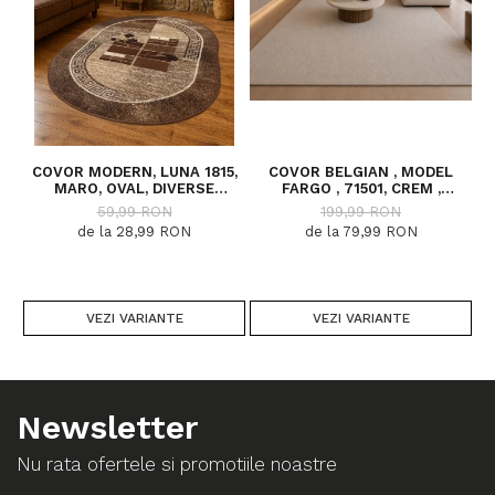
COVOR MODERN, LUNA 1815,
COVOR BELGIAN , MODEL
C
MARO, OVAL, DIVERSE
FARGO , 71501, CREM ,
DIMENSIUNI, 1300 GR/MP
DIVERSE DIMENSIUNI
59,99 RON
199,99 RON
de la 28,99 RON
de la 79,99 RON
VEZI VARIANTE
VEZI VARIANTE
Newsletter
Nu rata ofertele si promotiile noastre