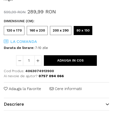
289,99 RON
599,99 RON
DIMENSIUNE (CM)
:
120 x 170
160 x 230
200 x 290
80 x 150
LA COMANDA
Durata de livrare:
7-10 zile
ADAUGA IN COS
Cod Produs:
4063074913900
Ai nevoie de ajutor?
0757 094 066
Adauga la Favorite
Cere informatii
Descriere