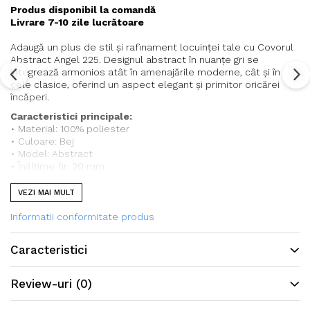
Produs disponibil la comandă
Livrare 7-10 zile lucrătoare
Adaugă un plus de stil și rafinament locuinței tale cu Covorul
Abstract Angel 225. Designul abstract în nuanțe gri se
integrează armonios atât în amenajările moderne, cât și în
cele clasice, oferind un aspect elegant și primitor oricărei
încăperi.
Caracteristici principale:
• Material: 100% poliester
• Culoare: Bej
• Model: Abstract
• Înălțime fir: 20 mm
• Textură moale și confortabilă
• Potrivit pentru living, dormitor, birou sau camera de oaspeți
VEZI MAI MULT
• Ușor de integrat în diverse stiluri de amenajare
Informatii conformitate produs
Caracteristici
Review-uri
(0)