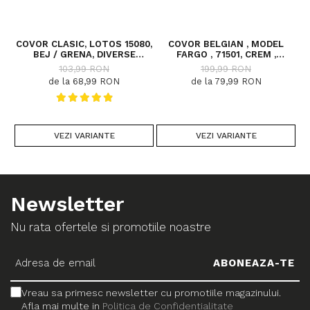
COVOR CLASIC, LOTOS 15080,
COVOR BELGIAN , MODEL
C
BEJ / GRENA, DIVERSE
FARGO , 71501, CREM ,
DIMENSIUNI
DIVERSE DIMENSIUNI
103,99 RON
199,99 RON
de la 68,99 RON
de la 79,99 RON
VEZI VARIANTE
VEZI VARIANTE
Newsletter
Nu rata ofertele si promotiile noastre
Vreau sa primesc newsletter cu promotiile magazinului.
Afla mai multe in
Politica de Confidentialitate