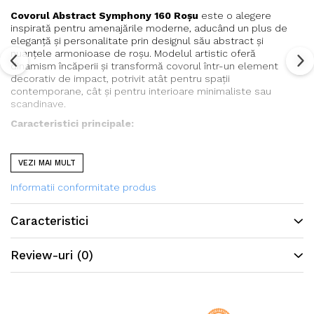
Covorul Abstract Symphony 160 Roșu
este o alegere
inspirată pentru amenajările moderne, aducând un plus de
eleganță și personalitate prin designul său abstract și
nuanțele armonioase de roșu. Modelul artistic oferă
dinamism încăperii și transformă covorul într-un element
decorativ de impact, potrivit atât pentru spații
contemporane, cât și pentru interioare minimaliste sau
scandinave.
Caracteristici principale:
Material: 100% bumbac
VEZI MAI MULT
Culoare: Roșu
Model: Symphony
Informatii conformitate produs
Textură moale și confortabilă
Ușor de întreținut și rezistent la uzură
Caracteristici
Potrivit pentru living, dormitor, birou sau dining
Design elegant, ideal pentru interioare clasice și
Review-uri
(0)
moderne