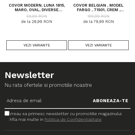
COVOR MODERN, LUNA 1815,
COVOR BELGIAN , MODEL
MARO, OVAL, DIVERSE
FARGO , 71501, CREM ,
DIMENSIUNI, 1300 GR/MP
DIVERSE DIMENSIUNI
59,99 RON
199,99 RON
de la 28,99 RON
de la 79,99 RON
VEZI VARIANTE
VEZI VARIANTE
Newsletter
Nu rata ofertele si promotiile noastre
Vreau sa primesc newsletter cu promotiile magazinului.
Afla mai multe in
Politica de Confidentialitate