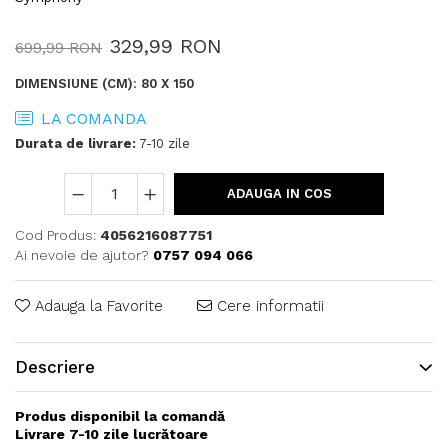
329,99 RON
699,99 RON
DIMENSIUNE (CM)
:
80 X 150
LA COMANDA
Durata de livrare:
7-10 zile
ADAUGA IN COS
Cod Produs:
4056216087751
Ai nevoie de ajutor?
0757 094 066
Adauga la Favorite
Cere informatii
Descriere
Produs disponibil la comandă
Livrare 7-10 zile lucrătoare