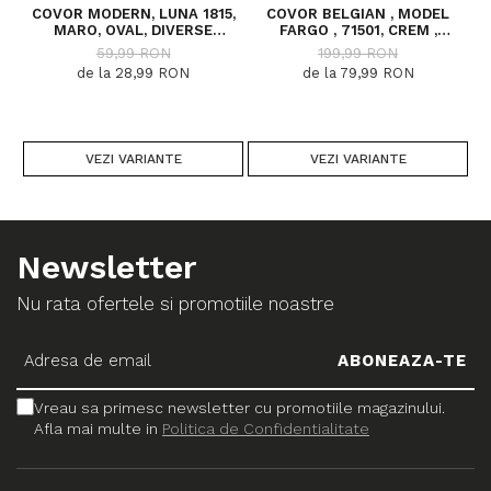
COVOR MODERN, LUNA 1815,
COVOR BELGIAN , MODEL
MARO, OVAL, DIVERSE
FARGO , 71501, CREM ,
DIMENSIUNI, 1300 GR/MP
DIVERSE DIMENSIUNI
59,99 RON
199,99 RON
de la 28,99 RON
de la 79,99 RON
VEZI VARIANTE
VEZI VARIANTE
Newsletter
Nu rata ofertele si promotiile noastre
Vreau sa primesc newsletter cu promotiile magazinului.
Afla mai multe in
Politica de Confidentialitate