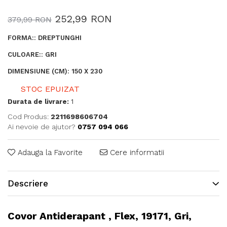
252,99 RON
379,99 RON
FORMA:
:
DREPTUNGHI
CULOARE:
:
GRI
DIMENSIUNE (CM)
:
150 X 230
STOC EPUIZAT
Durata de livrare:
1
Cod Produs:
2211698606704
Ai nevoie de ajutor?
0757 094 066
Adauga la Favorite
Cere informatii
Descriere
Covor Antiderapant , Flex, 19171, Gri,