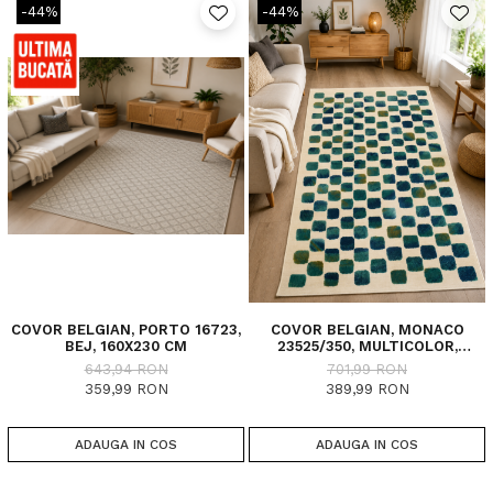
-44%
-44%
COVOR BELGIAN, PORTO 16723,
COVOR BELGIAN, MONACO
BEJ, 160X230 CM
23525/350, MULTICOLOR,
DIVERSE DIMENSIUNI
643,94 RON
701,99 RON
359,99 RON
389,99 RON
ADAUGA IN COS
ADAUGA IN COS