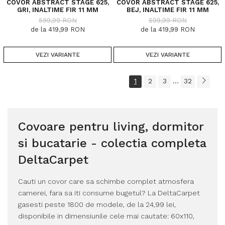
COVOR ABSTRACT STAGE 625,
COVOR ABSTRACT STAGE 625,
GRI, INALTIME FIR 11 MM
BEJ, INALTIME FIR 11 MM
599,99 RON
599,99 RON
de la 419,99 RON
de la 419,99 RON
VEZI VARIANTE
VEZI VARIANTE
1
2
3
32
...
Covoare pentru living, dormitor
si bucatarie - colectia completa
DeltaCarpet
Cauti un covor care sa schimbe complet atmosfera
camerei, fara sa iti consume bugetul? La DeltaCarpet
gasesti peste 1800 de modele, de la 24,99 lei,
disponibile in dimensiunile cele mai cautate: 60x110,