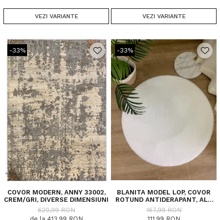
VEZI VARIANTE
VEZI VARIANTE
-33%
-33%
COVOR MODERN, ANNY 33002,
BLANITA MODEL LOP, COVOR
CREM/GRI, DIVERSE DIMENSIUNI
ROTUND ANTIDERAPANT, ALB
060, DIVERSE DIMENSIUNI, 1650
620,99 RON
167,99 RON
GR/MP
de la 413,99 RON
111,99 RON