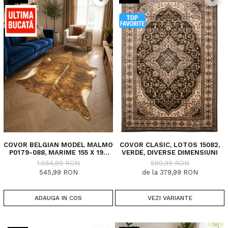
COVOR BELGIAN MODEL MALMO
COVOR CLASIC, LOTOS 15082,
P0179-088, MARIME 155 X 190
VERDE, DIVERSE DIMENSIUNI
CM, INALTIME FIR 4 MM
1.054,99 RON
599,99 RON
545,99 RON
de la 379,99 RON
ADAUGA IN COS
VEZI VARIANTE