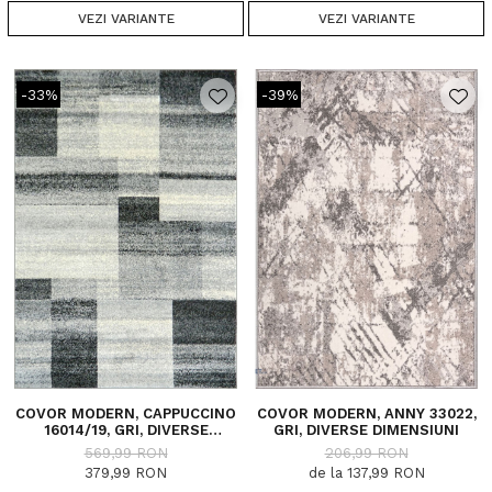
VEZI VARIANTE
VEZI VARIANTE
-33%
-39%
COVOR MODERN, CAPPUCCINO
COVOR MODERN, ANNY 33022,
16014/19, GRI, DIVERSE
GRI, DIVERSE DIMENSIUNI
DIMENSIUNI, 1700 GR/MP
569,99 RON
206,99 RON
379,99 RON
de la 137,99 RON