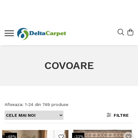
COVOARE
Afiseaza:
1-
24
din
749
produse
FILTRE
-48%
-33%