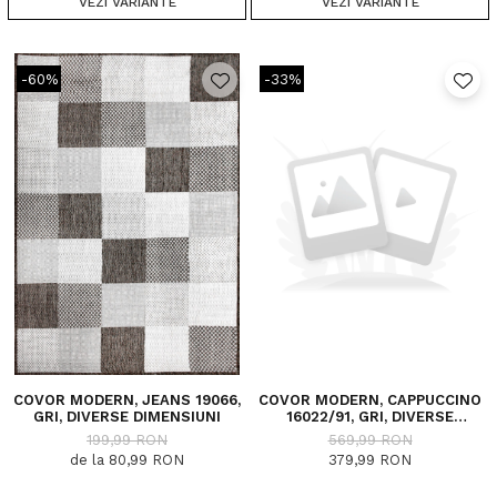
VEZI VARIANTE
VEZI VARIANTE
-60%
-33%
COVOR MODERN, JEANS 19066,
COVOR MODERN, CAPPUCCINO
GRI, DIVERSE DIMENSIUNI
16022/91, GRI, DIVERSE
DIMENSIUNI, 1700 GR/MP
199,99 RON
569,99 RON
de la 80,99 RON
379,99 RON