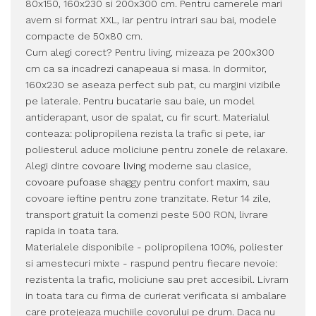
80x150, 160x230 si 200x300 cm. Pentru camerele mari
avem si format XXL, iar pentru intrari sau bai, modele
compacte de 50x80 cm.
Cum alegi corect? Pentru living, mizeaza pe 200x300
cm ca sa incadrezi canapeaua si masa. In dormitor,
160x230 se aseaza perfect sub pat, cu margini vizibile
pe laterale. Pentru bucatarie sau baie, un model
antiderapant, usor de spalat, cu fir scurt. Materialul
conteaza: polipropilena rezista la trafic si pete, iar
poliesterul aduce moliciune pentru zonele de relaxare.
Alegi dintre
covoare living
moderne sau clasice,
covoare pufoase
shaggy pentru confort maxim, sau
covoare ieftine pentru zone tranzitate. Retur 14 zile,
transport gratuit la comenzi peste 500 RON, livrare
rapida in toata tara.
Materialele disponibile - polipropilena 100%, poliester
si amestecuri mixte - raspund pentru fiecare nevoie:
rezistenta la trafic, moliciune sau pret accesibil. Livram
in toata tara cu firma de curierat verificata si ambalare
care protejeaza muchiile covorului pe drum. Daca nu