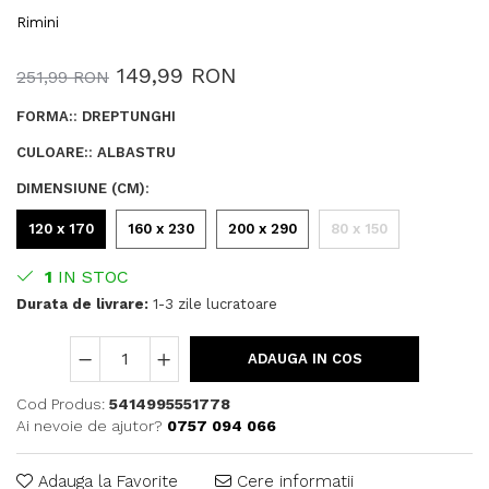
Rimini
149,99 RON
251,99 RON
FORMA:
:
DREPTUNGHI
CULOARE:
:
ALBASTRU
DIMENSIUNE (CM)
:
120 x 170
160 x 230
200 x 290
80 x 150
1
IN STOC
Durata de livrare:
1-3 zile lucratoare
ADAUGA IN COS
Cod Produs:
5414995551778
Ai nevoie de ajutor?
0757 094 066
Adauga la Favorite
Cere informatii