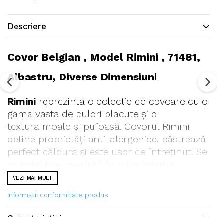
Descriere
Covor Belgian , Model Rimini , 71481,
Albastru, Diverse Dimensiuni
Rimini
reprezinta o colectie de covoare cu o
gama vasta de culori placute și o
textura moale și pufoasă. Covorul Rimini
detine proprietăți anti-alergenice, păstrează
perfect căldura și este usor de întreținut. Se
va potrivi cu ușurință în orice interior.
VEZI MAI MULT
Informatii conformitate produs