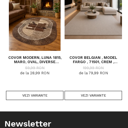
COVOR MODERN, LUNA 1815,
COVOR BELGIAN , MODEL
MARO, OVAL, DIVERSE
FARGO , 71501, CREM ,
DIMENSIUNI, 1300 GR/MP
DIVERSE DIMENSIUNI
59,99 RON
199,99 RON
de la 28,99 RON
de la 79,99 RON
VEZI VARIANTE
VEZI VARIANTE
Newsletter