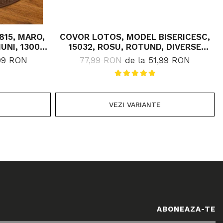
815, MARO,
COVOR LOTOS, MODEL BISERICESC,
UNI, 1300
15032, ROSU, ROTUND, DIVERSE
DIMENSIUNI, 1800 GR/MP
,99 RON
77,99 RON
de la 51,99 RON
VEZI VARIANTE