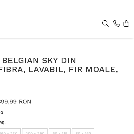
BELGIAN SKY DIN
IBRA, LAVABIL, FIR MOALE,
399,99 RON
RO
M)
:
160 x 230
200 x 290
60 x 115
80 x 150