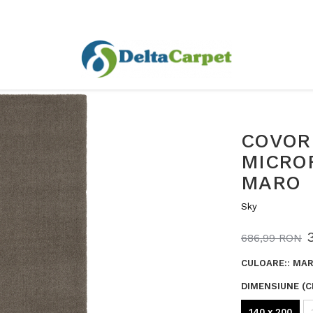
COVOR 
MICROF
MARO
Sky
686,99 RON
CULOARE:
:
MA
DIMENSIUNE (C
140 x 200