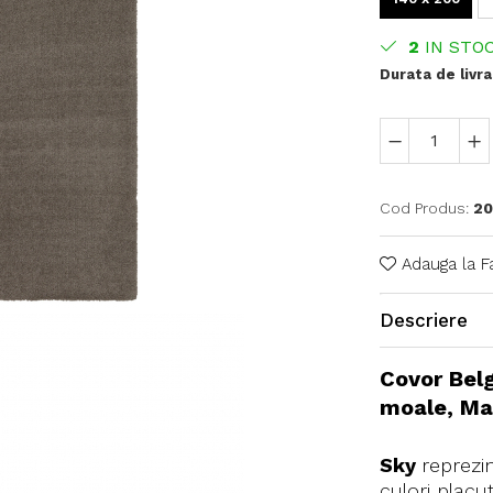
2
IN STO
Durata de livra
Cod Produs:
20
Adauga la F
Descriere
Covor Belg
moale, Ma
Sky
reprezi
culori placu