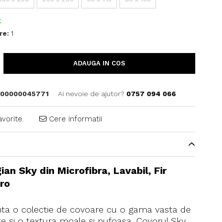
C
re:
1
ADAUGA IN COS
00000045771
Ai nevoie de ajutor?
0757 094 066
avorite
Cere informatii
ian Sky din Microfibra, Lavabil, Fir
ro
nta o colectie de covoare cu o gama vasta de
te și o textura moale și pufoasa. Covorul Sky