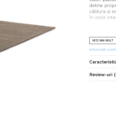
detine propr
căldura și e
în orice inter
VEZI MAI MULT
Informatii con
Caracteristi
Review-uri
(