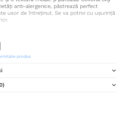
ietăți anti-alergenice, păstrează perfect
ste usor de întreținut. Se va potrivi cu ușurință
ior.
formitate produs
ci
0)