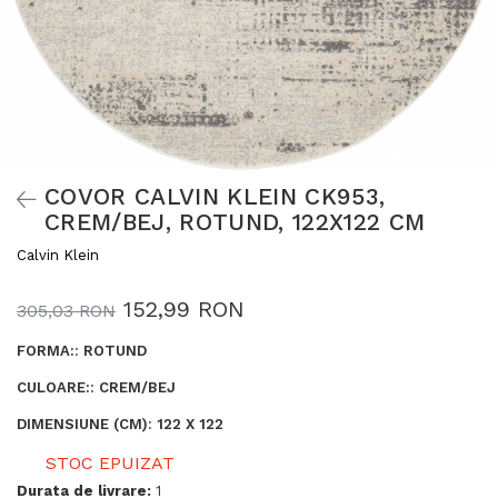
COVOR CALVIN KLEIN CK953,
CREM/BEJ, ROTUND, 122X122 CM
Calvin Klein
152,99 RON
305,03 RON
FORMA:
:
ROTUND
CULOARE:
:
CREM/BEJ
DIMENSIUNE (CM)
:
122 X 122
STOC EPUIZAT
Durata de livrare:
1