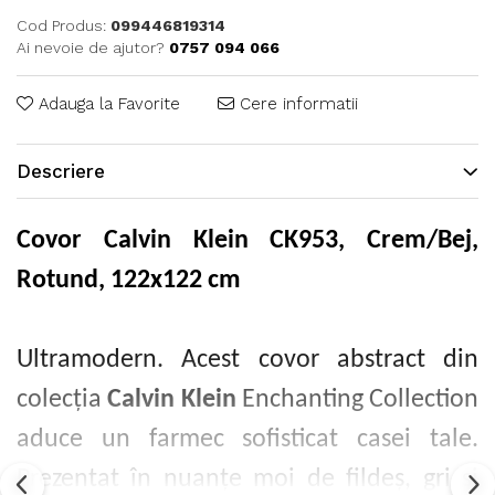
Cod Produs:
099446819314
Ai nevoie de ajutor?
0757 094 066
Adauga la Favorite
Cere informatii
Descriere
Covor Calvin Klein CK953, Crem/Bej,
Rotund, 122x122 cm
Ultramodern. Acest covor abstract din
colecția
Calvin Klein
Enchanting Collection
aduce un farmec sofisticat casei tale.
Prezentat în nuanțe moi de fildeș, gri și