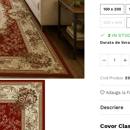
100 x 200
200 x 400
3
IN STO
Durata de livra
Cod Produs:
22
Adauga la F
Descriere
Covor Clas