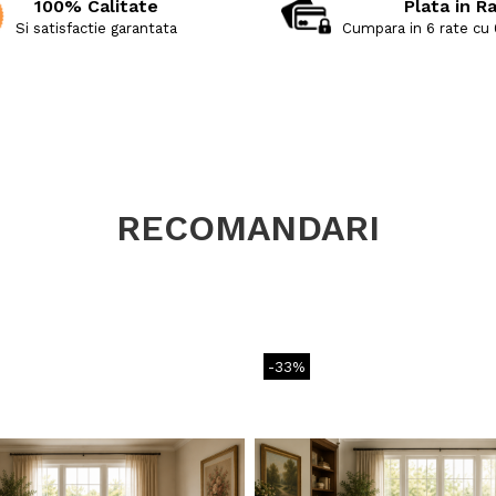
100% Calitate
Plata in R
Si satisfactie garantata
Cumpara in 6 rate cu
RECOMANDARI
-33%