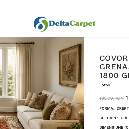
COVOR 
GRENA,
1800 
Lotos
1
199,99 RON
FORMA:
:
DREPT
CULOARE:
:
GRE
DIMENSIUNE (C