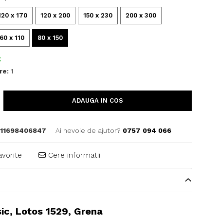
120 x 170
120 x 200
150 x 230
200 x 300
60 x 110
80 x 150
C
re:
1
ADAUGA IN COS
11698406847
Ai nevoie de ajutor?
0757 094 066
avorite
Cere informatii
ic, Lotos 1529, Grena