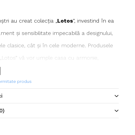
ștri au creat colecția „
Lotos
”, investind în ea
nament și sensibilitate impecabilă a designului,
le clasice, cât și în cele moderne. Produsele
a „Lotos” vă vor umple casa cu armonie,
iște.
formitate produs
ci
0)