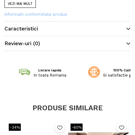
cu armonie, confort si liniste.
VEZI MAI MULT
Informatii conformitate produs
Caracteristici
Review-uri
(0)
Livrare rapida
100% Calitat
In toata Romania
Si satisfactie ga
PRODUSE SIMILARE
-34%
-60%