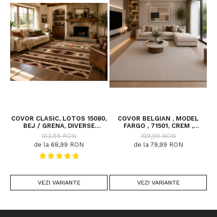
COVOR CLASIC, LOTOS 15080,
COVOR BELGIAN , MODEL
C
BEJ / GRENA, DIVERSE
FARGO , 71501, CREM ,
DIMENSIUNI
DIVERSE DIMENSIUNI
103,99 RON
199,99 RON
de la 68,99 RON
de la 79,99 RON
VEZI VARIANTE
VEZI VARIANTE