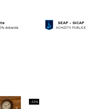
ate
SEAP - SICAP
 0% dobanda
ACHIZITII PUBLICE
-33%