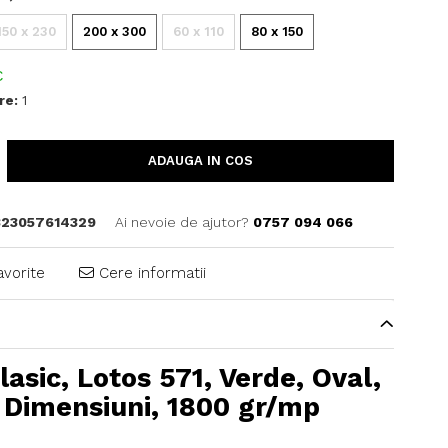
150 x 230
200 x 300
60 x 110
80 x 150
C
re:
1
ADAUGA IN COS
23057614329
Ai nevoie de ajutor?
0757 094 066
avorite
Cere informatii
lasic, Lotos 571, Verde, Oval,
 Dimensiuni, 1800 gr/mp