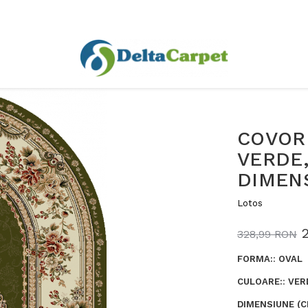
COVOR 
VERDE,
DIMENS
Lotos
328,99 RON
FORMA:
:
OVAL
CULOARE:
:
VER
DIMENSIUNE (C