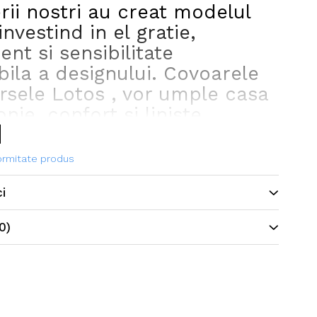
rii nostri au creat modelul
investind in el gratie,
ent si sensibilitate
ila a designului. Covoarele
ersele Lotos , vor umple casa
ie, confort si liniste.
formitate produs
ci
0)