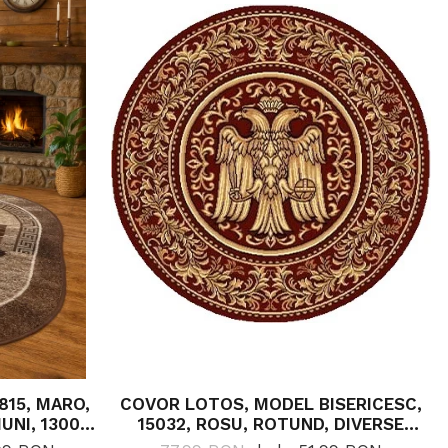
815, MARO,
COVOR LOTOS, MODEL BISERICESC,
UNI, 1300
15032, ROSU, ROTUND, DIVERSE
DIMENSIUNI, 1800 GR/MP