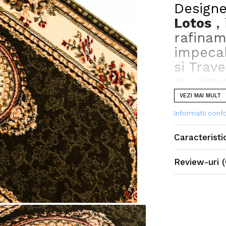
Designe
Lotos
, 
rafinam
impecab
si Trav
cu armon
VEZI MAI MULT
Informatii con
Caracteristi
Review-uri
(