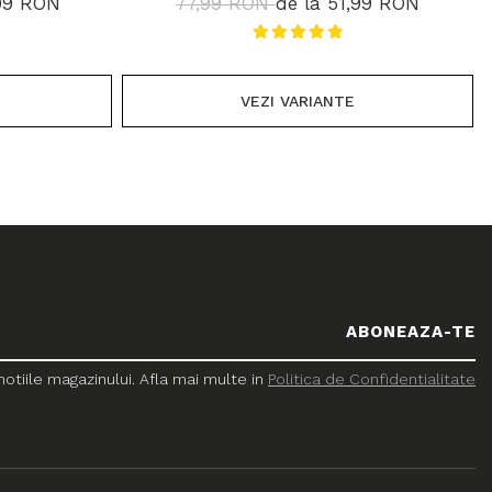
,99 RON
77,99 RON
de la 51,99 RON
VEZI VARIANTE
tiile magazinului. Afla mai multe in
Politica de Confidentialitate