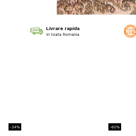
Livrare rapida
In toata Romania
-34%
-60%