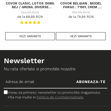
COVOR CLASIC, LOTOS 15080,
COVOR BELGIAN , MODEL
C
BEJ / GRENA, DIVERSE
FARGO , 71501, CREM ,
DIMENSIUNI
DIVERSE DIMENSIUNI
103,99 RON
199,99 RON
de la 68,99 RON
de la 79,99 RON
VEZI VARIANTE
VEZI VARIANTE
Newsletter
Nu rata ofertele si promotiile noastre
Vreau sa primesc newsletter cu promotiile magazinului.
Afla mai multe in
Politica de Confidentialitate