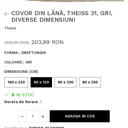
COVOR DIN LÂNĂ, THEISS 31, GRI,
DIVERSE DIMENSIUNI
Theiss
203,99 RON
305,99 RON
FORMA:
:
DREPTUNGHI
CULOARE:
:
GRI
DIMENSIUNE (CM)
:
160 x 230
60 x 130
80 x 200
80 x 250
5
IN STOC
Durata de livrare:
1
ADAUGA IN COS