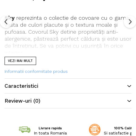
Sky
reprezinta o colectie de covoare cu o gama
vasta de culori placute și o textura moale și
pufoasa. Covorul Sky detine proprietăți anti-
alergenice, păstrează perfect căldura și este usor
de întreținut. Se va potrivi cu ușurință în orice
interior.
VEZI MAI MULT
Informatii conformitate produs
Caracteristici
Review-uri
(0)
Livrare rapida
100% Calitat
In toata Romania
Si satisfactie ga