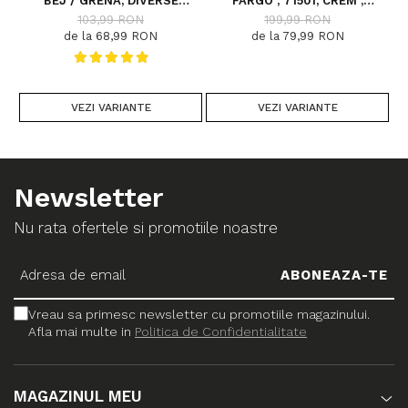
BEJ / GRENA, DIVERSE
FARGO , 71501, CREM ,
DIMENSIUNI
DIVERSE DIMENSIUNI
103,99 RON
199,99 RON
de la 68,99 RON
de la 79,99 RON
VEZI VARIANTE
VEZI VARIANTE
Newsletter
Nu rata ofertele si promotiile noastre
Vreau sa primesc newsletter cu promotiile magazinului.
Afla mai multe in
Politica de Confidentialitate
MAGAZINUL MEU