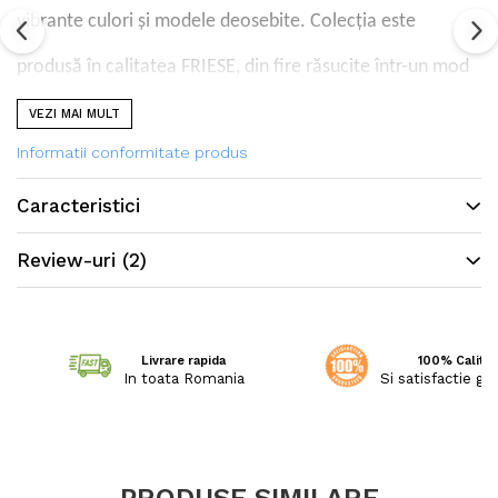
vibrante culori și modele deosebite. Colecția este
produsă în calitatea FRIESE, din fire răsucite într-un mod
special, ceea ce permite să confere covoarelor o textură
VEZI MAI MULT
Informatii conformitate produs
și strălucire deosebită.
Caracteristici
Review-uri
(2)
Livrare rapida
100% Calitat
In toata Romania
Si satisfactie ga
PRODUSE SIMILARE