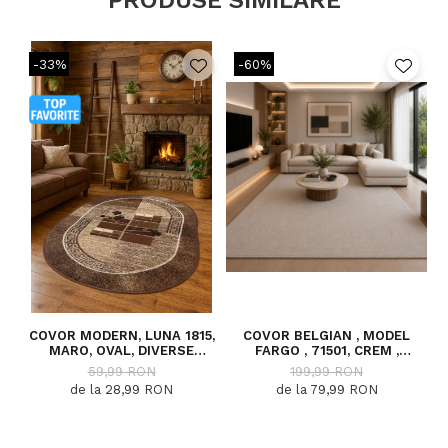
-33%
-60%
COVOR MODERN, LUNA 1815,
COVOR BELGIAN , MODEL
MARO, OVAL, DIVERSE
FARGO , 71501, CREM ,
DIMENSIUNI, 1300 GR/MP
DIVERSE DIMENSIUNI
59,99 RON
199,99 RON
de la 28,99 RON
de la 79,99 RON