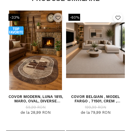
-33%
-60%
COVOR MODERN, LUNA 1815,
COVOR BELGIAN , MODEL
C
MARO, OVAL, DIVERSE
FARGO , 71501, CREM ,
DIMENSIUNI, 1300 GR/MP
DIVERSE DIMENSIUNI
59,99 RON
199,99 RON
de la 28,99 RON
de la 79,99 RON