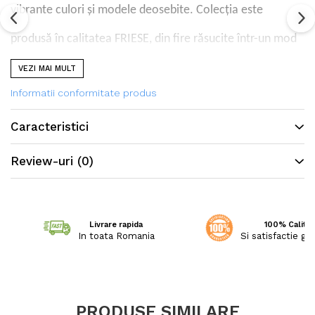
vibrante culori și modele deosebite. Colecția este
produsă în calitatea FRIESE, din fire răsucite într-un mod
special, ceea ce permite să confere covoarelor o textură
VEZI MAI MULT
Informatii conformitate produs
și strălucire deosebită.
Caracteristici
Review-uri
(0)
Livrare rapida
100% Calitat
In toata Romania
Si satisfactie ga
PRODUSE SIMILARE