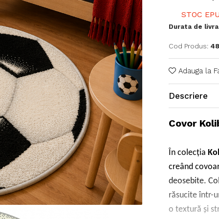
STOC EPU
Durata de livra
Cod Produs:
48
Adauga la F
Descriere
Covor Koli
În colecția
Kol
creând covoar
deosebite. Col
răsucite într-
o textură și s