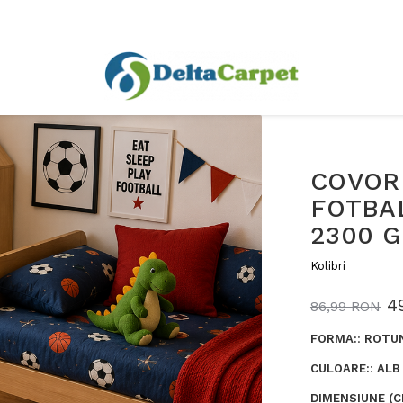
COVOR 
FOTBAL
2300 
Kolibri
4
86,99 RON
FORMA:
:
ROTU
CULOARE:
:
ALB
DIMENSIUNE (C