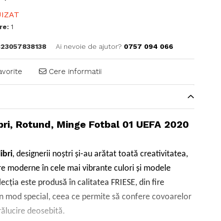
IZAT
re:
1
23057838138
Ai nevoie de ajutor?
0757 094 066
avorite
Cere informatii
bri, Rotund, Minge Fotbal 01 UEFA 2020
ibri
, designerii noștri și-au arătat toată creativitatea,
e moderne în cele mai vibrante culori și modele
ecția este produsă în calitatea FRIESE, din fire
un mod special, ceea ce permite să confere covoarelor
trălucire deosebită.