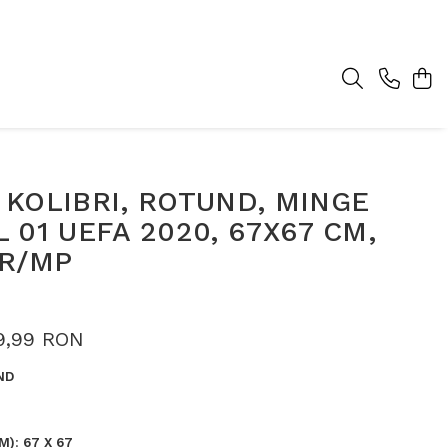
KOLIBRI, ROTUND, MINGE
 01 UEFA 2020, 67X67 CM,
GR/MP
9,99 RON
ND
M)
:
67 X 67