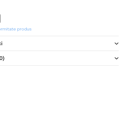
formitate produs
ci
0)