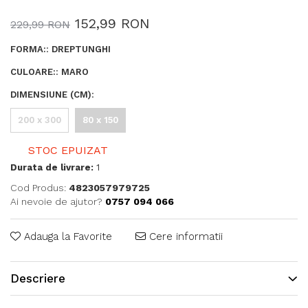
152,99 RON
229,99 RON
FORMA:
:
DREPTUNGHI
CULOARE:
:
MARO
DIMENSIUNE (CM)
:
200 x 300
80 x 150
STOC EPUIZAT
Durata de livrare:
1
Cod Produs:
4823057979725
Ai nevoie de ajutor?
0757 094 066
Adauga la Favorite
Cere informatii
Descriere