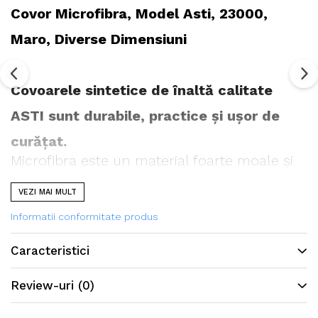
Covor Microfibra, Model Asti, 23000,
Maro, Diverse Dimensiuni
Covoarele sintetice de înaltă calitate
ASTI sunt durabile, practice și ușor de
curățat.
Microfibra este un material foarte moale și
este considerat a fi cel mai hipoalergenic și
VEZI MAI MULT
steril material dintre toate.
Covoarele din microfibră sunt foarte moi la
Informatii conformitate produs
atingere, ușoare și dense. Pentru a înțelege
Caracteristici
farmecul covoarelor ASTI, este suficient să
vă treceți cu mâna peste ele și să vă
Review-uri
(0)
bucurați de senzație. Acest covor este un
punct de atracție al casei dumneavoastră,