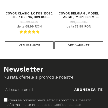
COVOR CLASIC, LOTOS 15080,
COVOR BELGIAN , MODEL
C
BEJ / GRENA, DIVERSE
FARGO , 71501, CREM ,
DIMENSIUNI
DIVERSE DIMENSIUNI
103,99 RON
199,99 RON
de la 68,99 RON
de la 79,99 RON
VEZI VARIANTE
VEZI VARIANTE
Newsletter
Nu rata ofertele si promotiile noastre
Vreau sa primesc newsletter cu promotiile magazinului.
Afla mai multe in
Politica de Confidentialitate