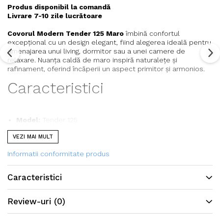
Produs disponibil la comandă
Livrare 7-10 zile lucrătoare
Covorul Modern Tender 125 Maro
îmbină confortul
excepțional cu un design elegant, fiind alegerea ideală pentru
amenajarea unui living, dormitor sau a unei camere de
relaxare. Nuanța caldă de maro inspiră naturalețe și
rafinament, oferind încăperii un aspect primitor și armonios.
Caracteristici
Model:
Tender 125
Culoare:
Maro
VEZI MAI MULT
Stil:
Modern, Scandinavian, Minimalist
Înălțime fir:
45 mm
Informatii conformitate produs
Aspect:
Pufos, moale și confortabil
Potrivit pentru:
Living, dormitor, camera copiilor,
Caracteristici
dressing
Avantaje:
Oferă confort sporit, contribuie la o
atmosferă primitoare și completează elegant orice
Review-uri
(0)
decor modern.