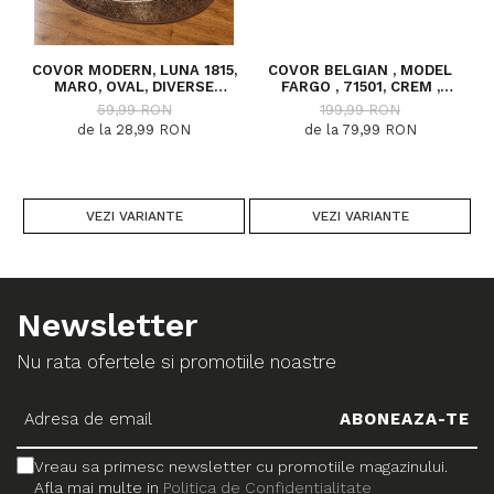
COVOR MODERN, LUNA 1815,
COVOR BELGIAN , MODEL
MARO, OVAL, DIVERSE
FARGO , 71501, CREM ,
DIMENSIUNI, 1300 GR/MP
DIVERSE DIMENSIUNI
59,99 RON
199,99 RON
de la 28,99 RON
de la 79,99 RON
VEZI VARIANTE
VEZI VARIANTE
Newsletter
Nu rata ofertele si promotiile noastre
Vreau sa primesc newsletter cu promotiile magazinului.
Afla mai multe in
Politica de Confidentialitate