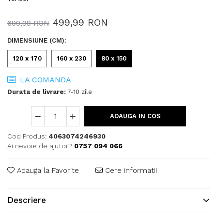
499,99 RON
699,99 RON
DIMENSIUNE (CM)
:
120 x 170
160 x 230
80 x 150
LA COMANDA
Durata de livrare:
7-10 zile
ADAUGA IN COS
Cod Produs:
4063074246930
Ai nevoie de ajutor?
0757 094 066
Adauga la Favorite
Cere informatii
Descriere