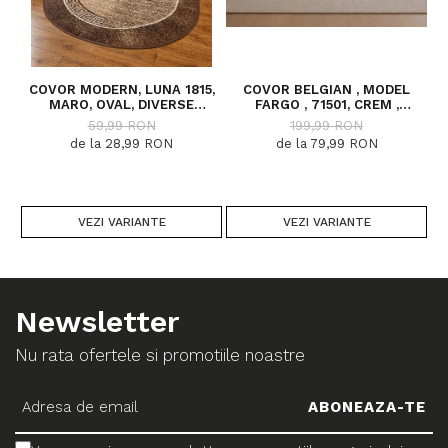
COVOR MODERN, LUNA 1815,
COVOR BELGIAN , MODEL
MARO, OVAL, DIVERSE
FARGO , 71501, CREM ,
DIMENSIUNI, 1300 GR/MP
DIVERSE DIMENSIUNI
59,99 RON
199,99 RON
de la 28,99 RON
de la 79,99 RON
VEZI VARIANTE
VEZI VARIANTE
Newsletter
Nu rata ofertele si promotiile noastre