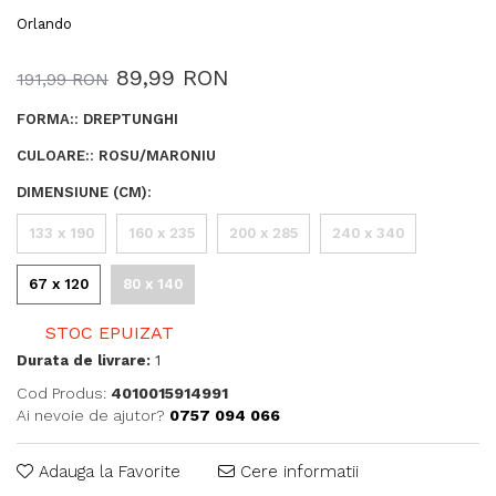
Orlando
89,99 RON
191,99 RON
FORMA:
:
DREPTUNGHI
CULOARE:
:
ROSU/MARONIU
DIMENSIUNE (CM)
:
133 x 190
160 x 235
200 x 285
240 x 340
67 x 120
80 x 140
STOC EPUIZAT
Durata de livrare:
1
Cod Produs:
4010015914991
Ai nevoie de ajutor?
0757 094 066
Adauga la Favorite
Cere informatii