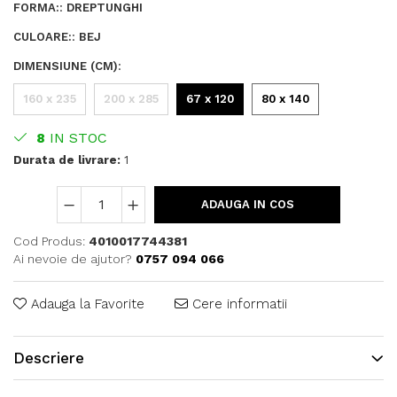
FORMA:
:
DREPTUNGHI
CULOARE:
:
BEJ
DIMENSIUNE (CM)
:
160 x 235
200 x 285
67 x 120
80 x 140
8
IN STOC
Durata de livrare:
1
ADAUGA IN COS
Cod Produs:
4010017744381
Ai nevoie de ajutor?
0757 094 066
Adauga la Favorite
Cere informatii
Descriere