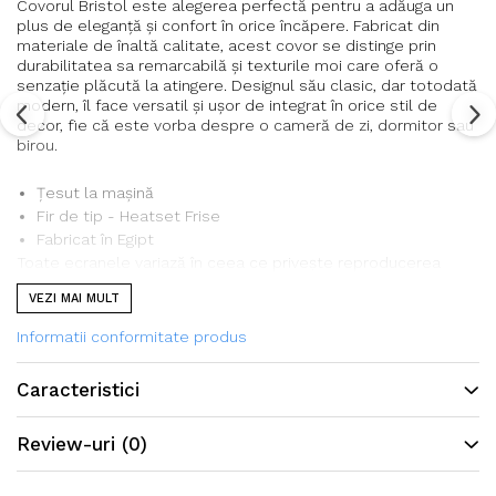
Covorul Bristol este alegerea perfectă pentru a adăuga un
plus de eleganță și confort în orice încăpere. Fabricat din
materiale de înaltă calitate, acest covor se distinge prin
durabilitatea sa remarcabilă și texturile moi care oferă o
senzație plăcută la atingere. Designul său clasic, dar totodată
modern, îl face versatil și ușor de integrat în orice stil de
decor, fie că este vorba despre o cameră de zi, dormitor sau
birou.
Țesut la mașină
Fir de tip - Heatset Frise
Fabricat în Egipt
Toate ecranele variază în ceea ce privește reproducerea
culorilor și, deși s-au depus toate eforturile pentru a afișa
VEZI MAI MULT
culorile cât mai exact posibil, acestea sunt doar cu titlu
orientativ.
Informatii conformitate produs
Caracteristici
Review-uri
(0)