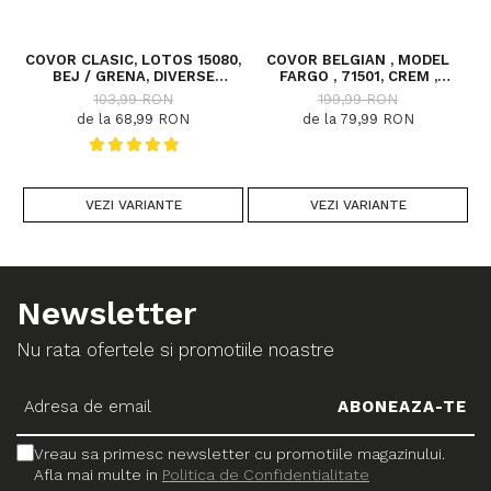
COVOR CLASIC, LOTOS 15080,
COVOR BELGIAN , MODEL
C
BEJ / GRENA, DIVERSE
FARGO , 71501, CREM ,
DIMENSIUNI
DIVERSE DIMENSIUNI
103,99 RON
199,99 RON
de la 68,99 RON
de la 79,99 RON
VEZI VARIANTE
VEZI VARIANTE
Newsletter
Nu rata ofertele si promotiile noastre
Vreau sa primesc newsletter cu promotiile magazinului.
Afla mai multe in
Politica de Confidentialitate