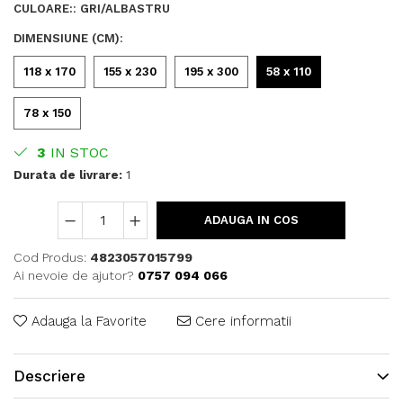
CULOARE:
:
GRI/ALBASTRU
DIMENSIUNE (CM)
:
118 x 170
155 x 230
195 x 300
58 x 110
78 x 150
3
IN STOC
Durata de livrare:
1
ADAUGA IN COS
Cod Produs:
4823057015799
Ai nevoie de ajutor?
0757 094 066
Adauga la Favorite
Cere informatii
Descriere