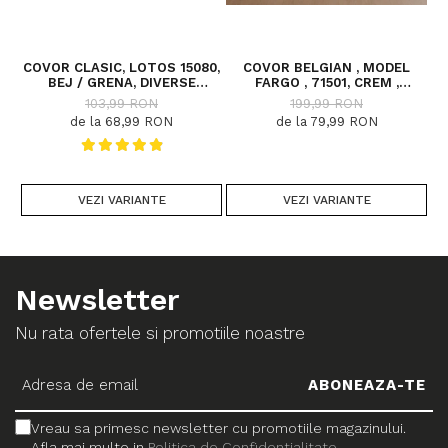
de catre OEKO-TEX®,
garantand absenta
COVOR CLASIC, LOTOS 15080,
COVOR BELGIAN , MODEL
C
BEJ / GRENA, DIVERSE
FARGO , 71501, CREM ,
DIMENSIUNI
DIVERSE DIMENSIUNI
103,99 RON
199,99 RON
substantelor nocive in
de la 68,99 RON
de la 79,99 RON
cantitati care ar putea
dauna sanatatii.
VEZI VARIANTE
VEZI VARIANTE
Newsletter
Nu rata ofertele si promotiile noastre
Vreau sa primesc newsletter cu promotiile magazinului.
Afla mai multe in
Politica de Confidentialitate