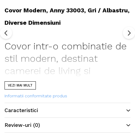
Covor Modern, Anny 33003, Gri / Albastru,
Diverse Dimensiuni
Covor intr-o combinatie de
stil modern, destinat
camerei de living si
dormitor.
VEZI MAI MULT
Produsul este in calitate
Informatii conformitate produs
Friese, din fire rasucite intr-
Caracteristici
un mod special, ceea ce
Review-uri
(0)
permite sa confere