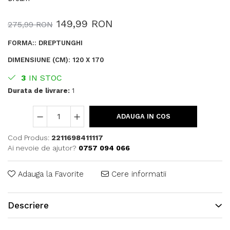
149,99 RON
275,99 RON
FORMA:
:
DREPTUNGHI
DIMENSIUNE (CM)
:
120 X 170
3
IN STOC
Durata de livrare:
1
ADAUGA IN COS
Cod Produs:
2211698411117
Ai nevoie de ajutor?
0757 094 066
Adauga la Favorite
Cere informatii
Descriere