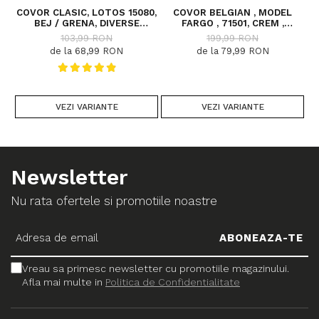
COVOR CLASIC, LOTOS 15080,
COVOR BELGIAN , MODEL
C
BEJ / GRENA, DIVERSE
FARGO , 71501, CREM ,
DIMENSIUNI
DIVERSE DIMENSIUNI
103,99 RON
199,99 RON
de la 68,99 RON
de la 79,99 RON
VEZI VARIANTE
VEZI VARIANTE
Newsletter
Nu rata ofertele si promotiile noastre
Vreau sa primesc newsletter cu promotiile magazinului.
Afla mai multe in
Politica de Confidentialitate