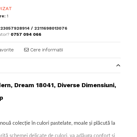
IZAT
re:
1
23057928914 / 2211698013076
utor?
0757 094 066
avorite
Cere informatii
ern, Dream 18041, Diverse Dimensiuni,
p
nouă colecție în culori pastelate, moale și plăcută la
rită schemei delicate de culori, va adăuga confort și