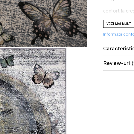
confort la cre
VEZI MAI MULT
Informatii con
Caracteristi
Review-uri
(