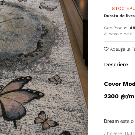
STOC EPU
Durata de livra
Cod Produs:
48
Ai nevoie de aj
Adauga la F
Descriere
Covor Mod
2300 gr/m
Dream
este o 
atingere. Dato