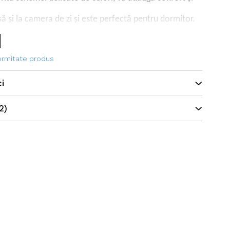
șă și la camera de zi și este perfectă pentru dormitor.
formitate produs
ci
2)