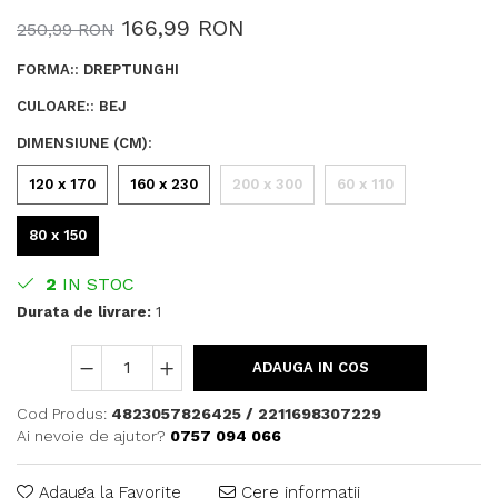
166,99 RON
250,99 RON
FORMA:
:
DREPTUNGHI
CULOARE:
:
BEJ
DIMENSIUNE (CM)
:
120 x 170
160 x 230
200 x 300
60 x 110
80 x 150
2
IN STOC
Durata de livrare:
1
ADAUGA IN COS
Cod Produs:
4823057826425 / 2211698307229
Ai nevoie de ajutor?
0757 094 066
Adauga la Favorite
Cere informatii