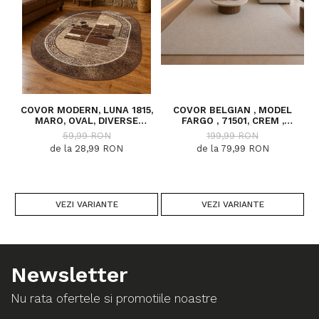
COVOR MODERN, LUNA 1815,
COVOR BELGIAN , MODEL
C
MARO, OVAL, DIVERSE
FARGO , 71501, CREM ,
DIMENSIUNI, 1300 GR/MP
DIVERSE DIMENSIUNI
59,99 RON
199,99 RON
de la 28,99 RON
de la 79,99 RON
VEZI VARIANTE
VEZI VARIANTE
Newsletter
Nu rata ofertele si promotiile noastre