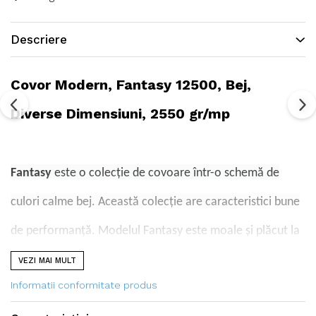
Descriere
Covor Modern, Fantasy 12500, Bej,
Diverse Dimensiuni, 2550 gr/mp
Fantasy
este o colecție de covoare într-o schemă de
culori calme bej. Această colecție are caracteristici bune
de performanță. Modelul Fantasy este moale și plăcut la
atingere, nu provoacă reacții alergice. Covoarele acestei
VEZI MAI MULT
Informatii conformitate produs
colecții vor deveni un adevărat decor al interiorului