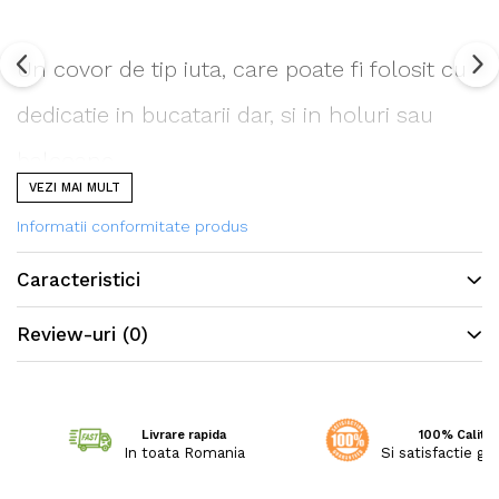
Un covor de tip iuta, care poate fi folosit cu
dedicatie in bucatarii dar, si in holuri sau
balcoane.
VEZI MAI MULT
Informatii conformitate produs
Intretinerea covorului este la indemana
Caracteristici
tuturor. Se curata foarte usor cu aspiratorul
Review-uri
(0)
sau matura.
Livrare rapida
100% Calitat
In toata Romania
Si satisfactie ga