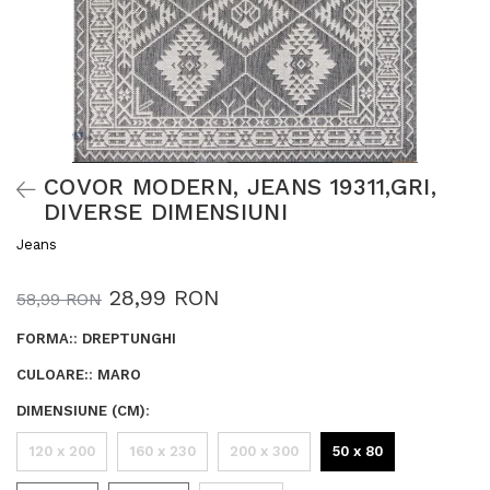
COVOR MODERN, JEANS 19311,GRI,
DIVERSE DIMENSIUNI
Jeans
28,99 RON
58,99 RON
FORMA:
:
DREPTUNGHI
CULOARE:
:
MARO
DIMENSIUNE (CM)
:
120 x 200
160 x 230
200 x 300
50 x 80