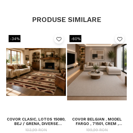
PRODUSE SIMILARE
-34%
-60%
COVOR CLASIC, LOTOS 15080,
COVOR BELGIAN , MODEL
C
BEJ / GRENA, DIVERSE
FARGO , 71501, CREM ,
DIMENSIUNI
DIVERSE DIMENSIUNI
103,99 RON
199,99 RON