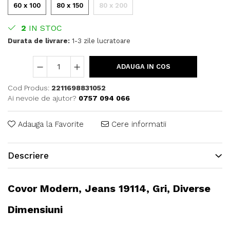
60 x 100
80 x 150
80 x 200
2
IN STOC
Durata de livrare:
1-3 zile lucratoare
ADAUGA IN COS
Cod Produs:
2211698831052
Ai nevoie de ajutor?
0757 094 066
Adauga la Favorite
Cere informatii
Descriere
Covor Modern, Jeans 19114, Gri, Diverse
Dimensiuni