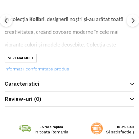
În colecția
Kolibri
, designerii noștri și-au arătat toată
creativitatea, creând covoare moderne în cele mai
vibrante culori și modele deosebite. Colecția este
produsă în calitatea FRIESE, din fire răsucite într-un mod
VEZI MAI MULT
Informatii conformitate produs
special, ceea ce permite să confere covoarelor o textură
și strălucire deosebită.
Caracteristici
Review-uri
(0)
Livrare rapida
100% Calitat
In toata Romania
Si satisfactie ga