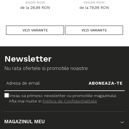
DIMENSIUNI, 1300 GR/MP
DIVERSE DIMENSIUNI
59,99 RON
199,99 RON
de la 28,99 RON
de la 79,99 RON
VEZI VARIANTE
VEZI VARIANTE
Newsletter
Nu rata ofertele si promotiile noastre
Vreau sa primesc newsletter cu promotiile magazinului.
Afla mai multe in
Politica de Confidentialitate
MAGAZINUL MEU