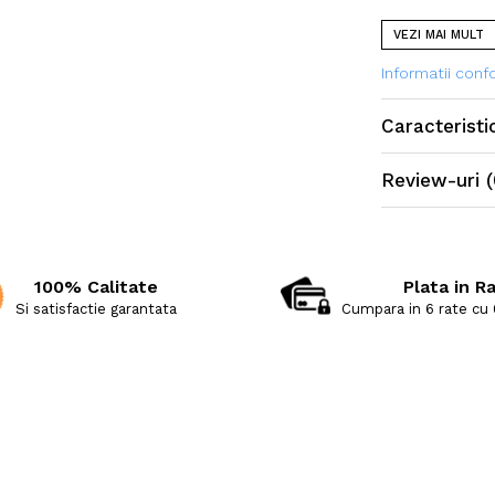
răsucite într-
VEZI MAI MULT
Informatii con
o textură și s
Caracteristi
Review-uri
(
100% Calitate
Plata in R
Si satisfactie garantata
Cumpara in 6 rate cu