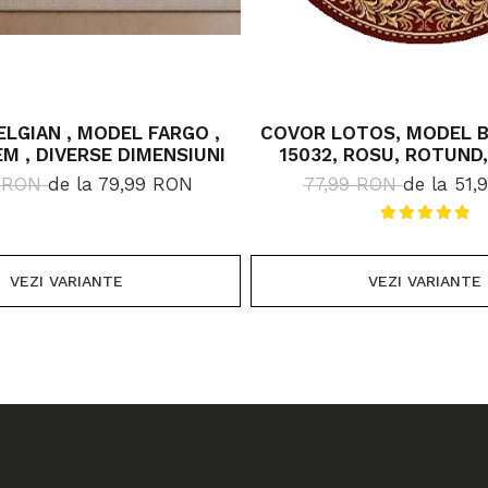
LGIAN , MODEL FARGO ,
COVOR LOTOS, MODEL B
EM , DIVERSE DIMENSIUNI
15032, ROSU, ROTUND,
DIMENSIUNI, 1800 
9 RON
de la 79,99 RON
77,99 RON
de la 51
VEZI VARIANTE
VEZI VARIANTE