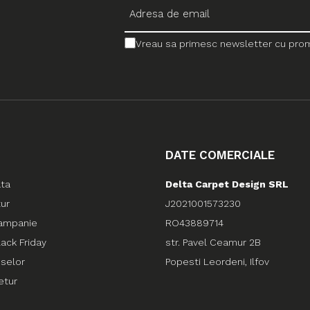
Vreau sa primesc newsletter cu promo
DATE COMERCIALE
ata
Delta Carpet Design SRL
tur
J2021001573230
ampanie
RO43889714
ack Friday
str. Pavel Ceamur 2B
uselor
Popesti Leordeni, Ilfov
etur