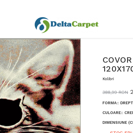
COVOR 
120X17
Kolibri
388,99 RON
FORMA:
:
DREPT
CULOARE:
:
CRE
DIMENSIUNE (C
STOC EPU