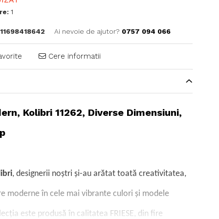
re:
1
11698418642
Ai nevoie de ajutor?
0757 094 066
avorite
Cere informatii
rn, Kolibri 11262, Diverse Dimensiuni,
p
ibri
, designerii noștri și-au arătat toată creativitatea,
e moderne în cele mai vibrante culori și modele
ecția este produsă în calitatea FRIESE, din fire