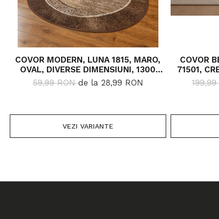
COVOR MODERN, LUNA 1815, MARO,
COVOR BE
OVAL, DIVERSE DIMENSIUNI, 1300
71501, CR
GR/MP
59,99 RON
de la 28,99 RON
199,9
VEZI VARIANTE