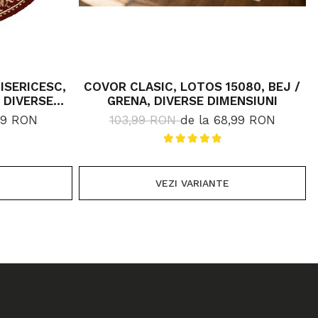
ISERICESC,
COVOR CLASIC, LOTOS 15080, BEJ /
 DIVERSE
GRENA, DIVERSE DIMENSIUNI
GR/MP
,99 RON
103,99 RON
de la 68,99 RON
VEZI VARIANTE