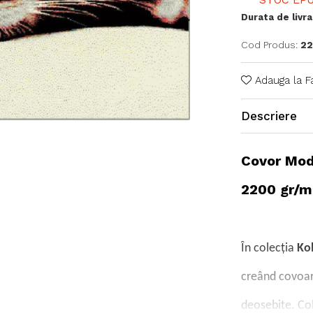
Durata de livra
Cod Produs:
22
Adauga la F
Descriere
Covor Mode
2200 gr/m
În colecția
Kol
creând covoar
deosebite. Col