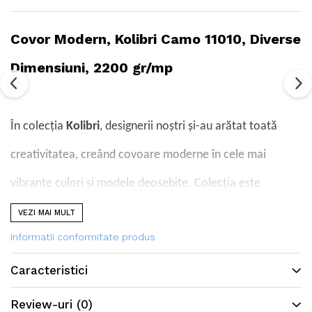
Covor Modern, Kolibri Camo 11010, Diverse
Dimensiuni, 2200 gr/mp
În colecția
Kolibri
, designerii noștri și-au arătat toată
creativitatea, creând covoare moderne în cele mai
vibrante culori și modele deosebite. Colecția este
produsă în calitatea FRIESE, din fire răsucite într-un mod
VEZI MAI MULT
Informatii conformitate produs
special, ceea ce permite să confere covoarelor o textură
și strălucire deosebită.
Caracteristici
Review-uri
(0)