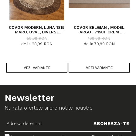
COVOR MODERN, LUNA 1815,
COVOR BELGIAN , MODEL
C
MARO, OVAL, DIVERSE
FARGO , 71501, CREM ,
DIMENSIUNI, 1300 GR/MP
DIVERSE DIMENSIUNI
59,99 RON
199,99 RON
de la 28,99 RON
de la 79,99 RON
VEZI VARIANTE
VEZI VARIANTE
Newsletter
Nu rata ofertele si promotiile noastre