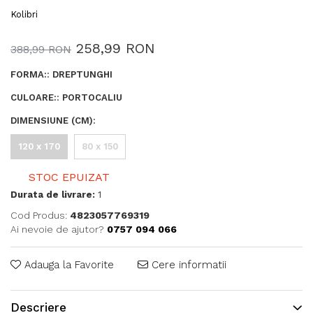
Kolibri
258,99 RON
388,99 RON
FORMA:
:
DREPTUNGHI
CULOARE:
:
PORTOCALIU
DIMENSIUNE (CM)
:
120 x 170
80 x 150
STOC EPUIZAT
Durata de livrare:
1
Cod Produs:
4823057769319
Ai nevoie de ajutor?
0757 094 066
Adauga la Favorite
Cere informatii
Descriere