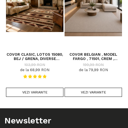
COVOR CLASIC, LOTOS 15080,
COVOR BELGIAN , MODEL
C
BEJ / GRENA, DIVERSE
FARGO , 71501, CREM ,
DIMENSIUNI
DIVERSE DIMENSIUNI
103,99 RON
199,99 RON
de la 68,99 RON
de la 79,99 RON
VEZI VARIANTE
VEZI VARIANTE
Newsletter