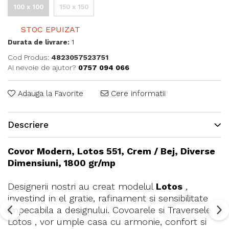
100 x 100
150 x 150
STOC EPUIZAT
Durata de livrare:
1
Cod Produs:
4823057523751
Ai nevoie de ajutor?
0757 094 066
Adauga la Favorite
Cere informatii
Descriere
Covor Modern, Lotos 551, Crem / Bej, Diverse
Dimensiuni, 1800 gr/mp
Designerii nostri au creat modelul
Lotos
,
investind in el gratie, rafinament si sensibilitate
impecabila a designului. Covoarele si Traversele
Lotos , vor umple casa cu armonie, confort si