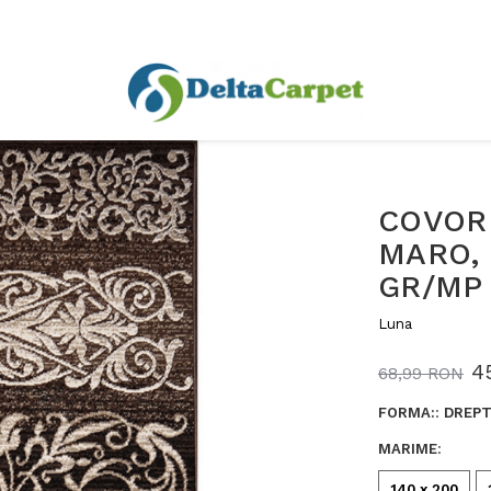
COVOR
MARO, 
GR/MP
Luna
4
68,99 RON
FORMA:
:
DREPT
MARIME
:
140 x 200