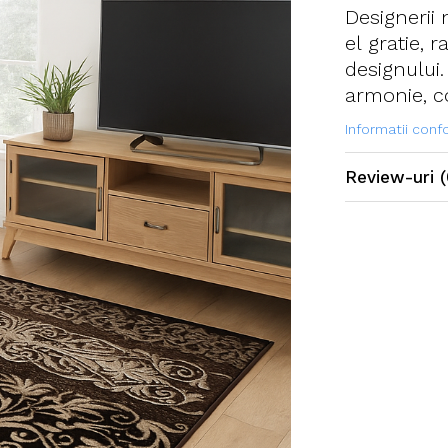
Designerii
el gratie, 
designului
armonie, co
Informatii con
Review-uri
(