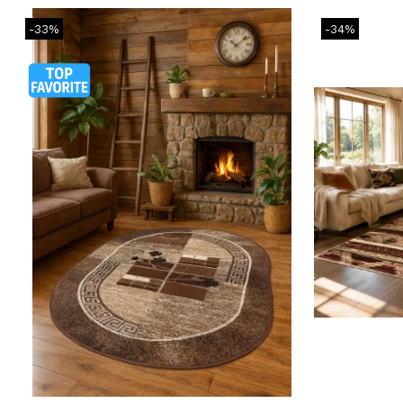
-33%
-34%