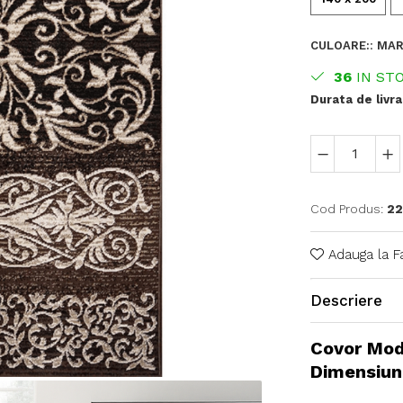
CULOARE:
:
MA
36
IN ST
Durata de livra
Cod Produs:
22
Adauga la F
Descriere
Covor Mod
Dimensiun