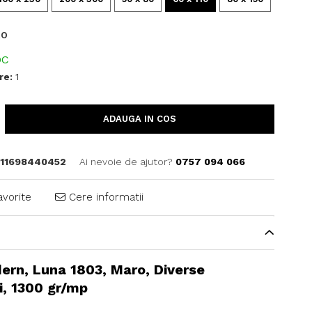
RO
OC
re:
1
ADAUGA IN COS
11698440452
Ai nevoie de ajutor?
0757 094 066
avorite
Cere informatii
ern, Luna 1803, Maro, Diverse
i, 1300 gr/mp