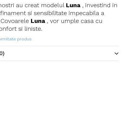
 nostri au creat modelul
Luna
, investind in
rafinament si sensibilitate impecabila a
. Covoarele
Luna
, vor umple casa cu
nfort si liniste.
formitate produs
0)