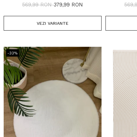
1700 GR/MP
569,99 RON
379,99 RON
569,
VEZI VARIANTE
-33%