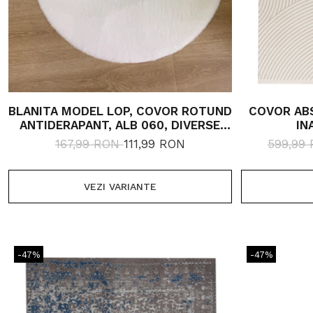
BLANITA MODEL LOP, COVOR ROTUND
COVOR ABS
ANTIDERAPANT, ALB 060, DIVERSE
IN
DIMENSIUNI, 1650 GR/MP
167,99 RON
111,99 RON
599,99
VEZI VARIANTE
-47%
-47%