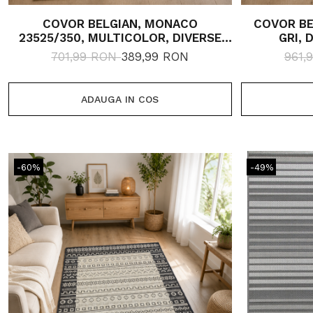
COVOR BELGIAN, MONACO
COVOR BE
23525/350, MULTICOLOR, DIVERSE
GRI, 
DIMENSIUNI
701,99 RON
389,99 RON
961,
ADAUGA IN COS
-60%
-49%