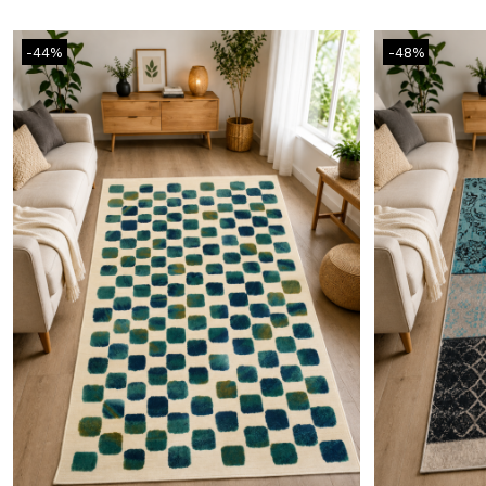
-44%
-48%