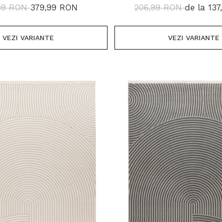
1700 GR/MP
99 RON
379,99 RON
206,99 RON
de la 13
VEZI VARIANTE
VEZI VARIANTE