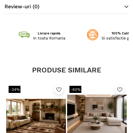
catre OEKO-TEX®,
Review-uri
(0)
garantand absenta substantelor nocive in
cantitati care ar putea dauna sanatatii.
Livrare rapida
100% Calitat
In toata Romania
Si satisfactie ga
PRODUSE SIMILARE
-34%
-60%