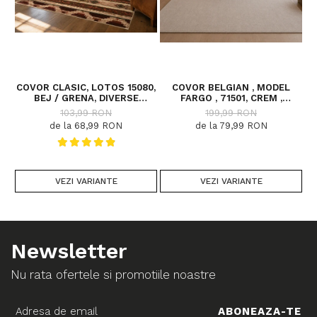
COVOR CLASIC, LOTOS 15080,
COVOR BELGIAN , MODEL
C
BEJ / GRENA, DIVERSE
FARGO , 71501, CREM ,
DIMENSIUNI
DIVERSE DIMENSIUNI
103,99 RON
199,99 RON
de la 68,99 RON
de la 79,99 RON
VEZI VARIANTE
VEZI VARIANTE
Newsletter
Nu rata ofertele si promotiile noastre