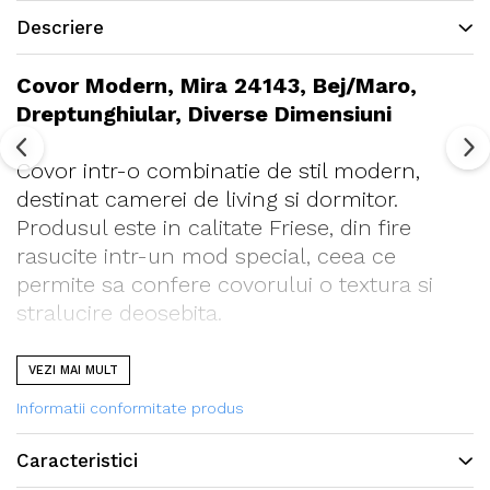
Descriere
Covor Modern, Mira 24143, Bej/Maro,
Dreptunghiular, Diverse Dimensiuni
Covor intr-o combinatie de stil modern,
destinat camerei de living si dormitor.
Produsul este in calitate Friese, din fire
rasucite intr-un mod special, ceea ce
permite sa confere covorului o textura si
stralucire deosebita.
Mod de intretinere:
VEZI MAI MULT
• Este recomandata curatarea profesionala.
Informatii conformitate produs
• Aspirati in mod regulat.
Toate covoarele noastre sunt certificate
Caracteristici
conform standardului STANDARD 100 de