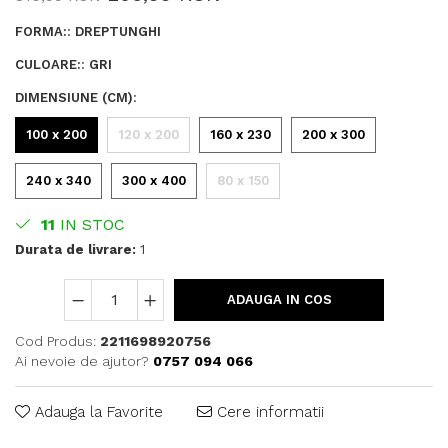
FORMA:
:
DREPTUNGHI
CULOARE:
:
GRI
DIMENSIUNE (CM)
:
100 x 200
120 x 200
160 x 230
200 x 300
240 x 340
300 x 400
80 x 150
11
IN STOC
Durata de livrare:
1
ADAUGA IN COS
Cod Produs:
2211698920756
Ai nevoie de ajutor?
0757 094 066
Adauga la Favorite
Cere informatii