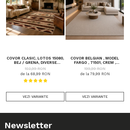
COVOR CLASIC, LOTOS 15080,
COVOR BELGIAN , MODEL
C
BEJ / GRENA, DIVERSE
FARGO , 71501, CREM ,
DIMENSIUNI
DIVERSE DIMENSIUNI
103,99 RON
199,99 RON
de la 68,99 RON
de la 79,99 RON
VEZI VARIANTE
VEZI VARIANTE
Newsletter