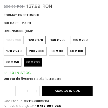
137,99 RON
206,99 RON
FORMA:
:
DREPTUNGHI
CULOARE:
:
MARO
DIMENSIUNE (CM)
:
100 x 200
120 x 170
140 x 200
160 x 230
170 x 240
200 x 300
50 x 80
60 x 100
80 x 150
80 x 200
13
IN STOC
Durata de livrare:
1-3 zile lucratoare
ADAUGA IN COS
Cod Produs:
2211698026113
Ai nevoie de ajutor?
0757 094 066