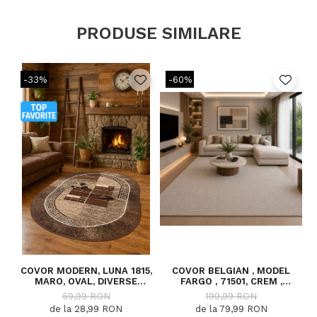
PRODUSE SIMILARE
-33%
-60%
COVOR MODERN, LUNA 1815,
COVOR BELGIAN , MODEL
C
MARO, OVAL, DIVERSE
FARGO , 71501, CREM ,
DIMENSIUNI, 1300 GR/MP
DIVERSE DIMENSIUNI
59,99 RON
199,99 RON
de la 28,99 RON
de la 79,99 RON