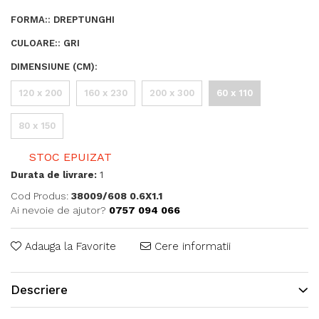
FORMA:
:
DREPTUNGHI
CULOARE:
:
GRI
DIMENSIUNE (CM)
:
120 x 200
160 x 230
200 x 300
60 x 110
80 x 150
STOC EPUIZAT
Durata de livrare:
1
Cod Produs:
38009/608 0.6X1.1
Ai nevoie de ajutor?
0757 094 066
Adauga la Favorite
Cere informatii
Descriere