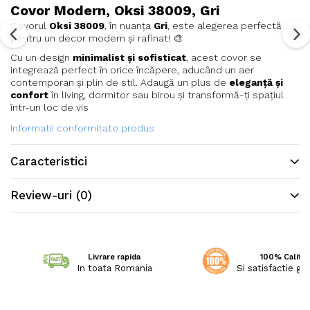
Covor Modern, Oksi 38009, Gri
Covorul
Oksi 38009
, în nuanța
Gri
, este alegerea perfectă
pentru un decor modern și rafinat! 🎨
Cu un design
minimalist și sofisticat
, acest covor se
integrează perfect în orice încăpere, aducând un aer
contemporan și plin de stil. Adaugă un plus de
eleganță și
confort
în living, dormitor sau birou și transformă-ți spațiul
într-un loc de vis
Informatii conformitate produs
Caracteristici
Review-uri
(0)
Livrare rapida
100% Calitat
In toata Romania
Si satisfactie ga