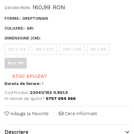
160,99 RON
241,99 RON
FORMA:
:
DREPTUNGHI
CULOARE:
:
GRI
DIMENSIUNE (CM)
:
120 x 170
160 x 230
200 x 300
60 x 110
80 x 150
STOC EPUIZAT
Durata de livrare:
1
Cod Produs:
22041/162 0.8X1.5
Ai nevoie de ajutor?
0757 094 066
Adauga la Favorite
Cere informatii
Descriere