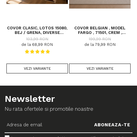
COVOR CLASIC, LOTOS 15080,
COVOR BELGIAN , MODEL
C
BEJ / GRENA, DIVERSE
FARGO , 71501, CREM ,
DIMENSIUNI
DIVERSE DIMENSIUNI
103,99 RON
199,99 RON
de la 68,99 RON
de la 79,99 RON
VEZI VARIANTE
VEZI VARIANTE
Newsletter
Nu rata ofertele si promotiile noastre