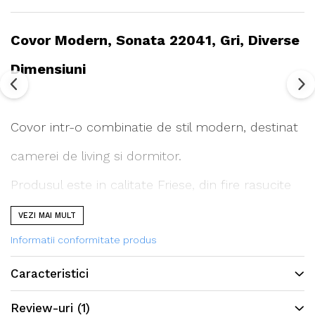
Covor Modern, Sonata 22041, Gri, Diverse
Dimensiuni
Covor intr-o combinatie de stil modern, destinat
camerei de living si dormitor.
Produsul este in calitate Friese, din fire rasucite
intr-un mod special, ceea ce permite sa confere
VEZI MAI MULT
Informatii conformitate produs
covorului o textura si stralucire deosebita.
Caracteristici
Review-uri
(1)