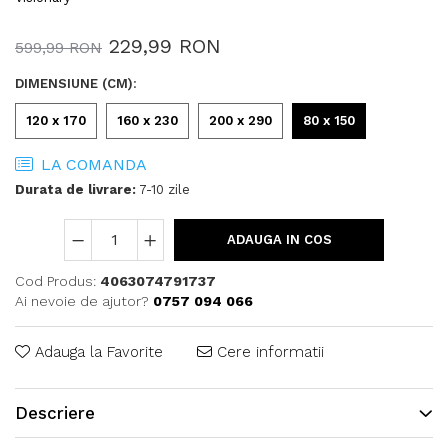
229,99 RON
599,99 RON
DIMENSIUNE (CM)
:
120 x 170
160 x 230
200 x 290
80 x 150
LA COMANDA
Durata de livrare:
7-10 zile
ADAUGA IN COS
Cod Produs:
4063074791737
Ai nevoie de ajutor?
0757 094 066
Adauga la Favorite
Cere informatii
Descriere