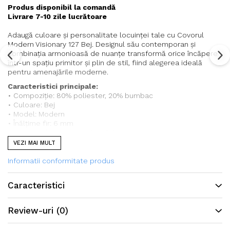
Produs disponibil la comandă
Livrare 7-10 zile lucrătoare
Adaugă culoare și personalitate locuinței tale cu Covorul
Modern Visionary 127 Bej. Designul său contemporan și
combinația armonioasă de nuanțe transformă orice încăpere
într-un spațiu primitor și plin de stil, fiind alegerea ideală
pentru amenajările moderne.
Caracteristici principale:
• Compoziție: 80% poliester, 20% bumbac
• Culoare: Bej
• Model: Modern
• Înălțime fir: 6 mm
• Textură plăcută și confortabilă
• Ușor de întreținut și curățat
VEZI MAI MULT
• Potrivit pentru living, dormitor, birou sau camera de tineret
• Design modern, ideal pentru amenajări contemporane
Informatii conformitate produs
Caracteristici
Review-uri
(0)