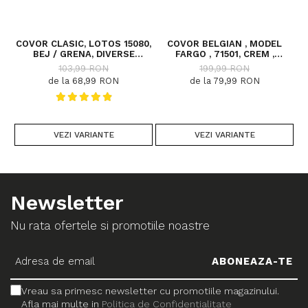
COVOR CLASIC, LOTOS 15080,
COVOR BELGIAN , MODEL
C
BEJ / GRENA, DIVERSE
FARGO , 71501, CREM ,
DIMENSIUNI
DIVERSE DIMENSIUNI
103,99 RON
199,99 RON
de la 68,99 RON
de la 79,99 RON
VEZI VARIANTE
VEZI VARIANTE
Newsletter
Nu rata ofertele si promotiile noastre
Vreau sa primesc newsletter cu promotiile magazinului.
Afla mai multe in
Politica de Confidentialitate