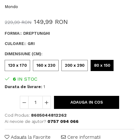
Mondo
149,99 RON
229,99 RON
FORMA:
:
DREPTUNGHI
CULOARE:
:
GRI
DIMENSIUNE (CM)
:
120 x 170
160 x 230
200 x 290
80 x 150
6
IN STOC
Durata de livrare:
1
ADAUGA IN COS
Cod Produs:
8605044812262
Ai nevoie de ajutor?
0757 094 066
Adauga la Favorite
Cere informatii