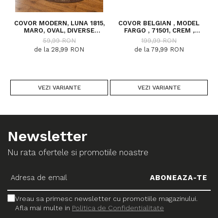
COVOR MODERN, LUNA 1815,
COVOR BELGIAN , MODEL
MARO, OVAL, DIVERSE
FARGO , 71501, CREM ,
DIMENSIUNI, 1300 GR/MP
DIVERSE DIMENSIUNI
59,99 RON
199,99 RON
de la 28,99 RON
de la 79,99 RON
VEZI VARIANTE
VEZI VARIANTE
Newsletter
Nu rata ofertele si promotiile noastre
Vreau sa primesc newsletter cu promotiile magazinului.
Afla mai multe in
Politica de Confidentialitate