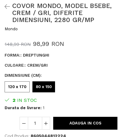
COVOR MONDO, MODEL B5EBE,
CREM / GRI, DIFERITE
DIMENSIUNI, 2280 GR/MP
Mondo
98,99 RON
148,99 RON
FORMA:
:
DREPTUNGHI
CULOARE:
:
CREM/GRI
DIMENSIUNE (CM)
:
120 x 170
80 x 150
2
IN STOC
Durata de livrare:
1
ADAUGA IN COS
Cod Produs:
8605044812224