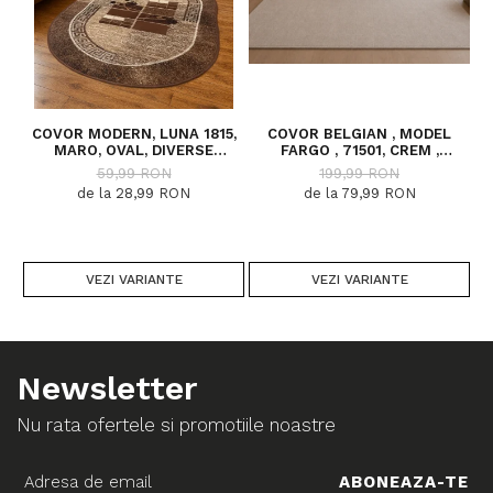
COVOR MODERN, LUNA 1815,
COVOR BELGIAN , MODEL
MARO, OVAL, DIVERSE
FARGO , 71501, CREM ,
DIMENSIUNI, 1300 GR/MP
DIVERSE DIMENSIUNI
59,99 RON
199,99 RON
de la 28,99 RON
de la 79,99 RON
VEZI VARIANTE
VEZI VARIANTE
Newsletter
Nu rata ofertele si promotiile noastre