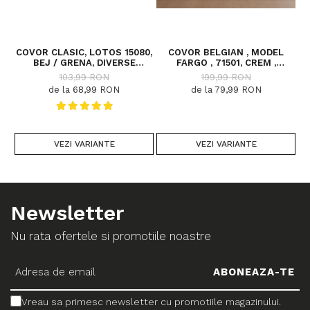
COVOR CLASIC, LOTOS 15080,
COVOR BELGIAN , MODEL
C
BEJ / GRENA, DIVERSE
FARGO , 71501, CREM ,
DIMENSIUNI
DIVERSE DIMENSIUNI
103,99 RON
199,99 RON
de la 68,99 RON
de la 79,99 RON
VEZI VARIANTE
VEZI VARIANTE
Newsletter
Nu rata ofertele si promotiile noastre
Vreau sa primesc newsletter cu promotiile magazinului.