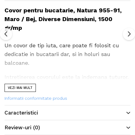
Covor pentru bucatarie, Natura 955-91,
Maro / Bej, Diverse Dimensiuni, 1500
gr/mp
Un covor de tip iuta, care poate fi folosit cu
dedicatie in bucatarii dar, si in holuri sau
balcoane.
Intretinerea covorului este la indemana tuturor.
Se curata foarte usor cu aspiratorul sau
VEZI MAI MULT
matura.
Informatii conformitate produs
Caracteristici
Review-uri
(0)