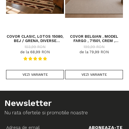
COVOR CLASIC, LOTOS 15080,
COVOR BELGIAN , MODEL
C
BEJ / GRENA, DIVERSE
FARGO , 71501, CREM ,
DIMENSIUNI
DIVERSE DIMENSIUNI
103,99 RON
199,99 RON
de la 68,99 RON
de la 79,99 RON
VEZI VARIANTE
VEZI VARIANTE
Newsletter
Nu rata ofertele si promotiile noastre