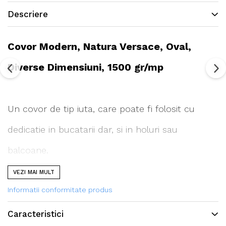
Descriere
Covor Modern, Natura Versace, Oval,
Diverse Dimensiuni, 1500 gr/mp
Un covor de tip iuta, care poate fi folosit cu
dedicatie in bucatarii dar, si in holuri sau
balcoane.
VEZI MAI MULT
Intretinerea covorului este la indemana tuturor.
Informatii conformitate produs
Se curata foarte usor cu aspiratorul sau matura.
Caracteristici