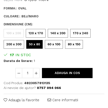
FORMA:
:
OVAL
CULOARE:
:
BEJ/MARO
DIMENSIUNE (CM)
:
100 x 200
120 x 170
140 x 200
170 x 240
200 x 300
50 x 80
60 x 100
80 x 150
17
IN STOC
Durata de livrare:
1
ADAUGA IN COS
Cod Produs:
4823057813135
Ai nevoie de ajutor?
0757 094 066
Adauga la Favorite
Cere informatii