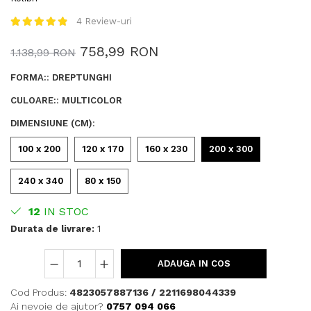
4 Review-uri
758,99 RON
1.138,99 RON
FORMA:
:
DREPTUNGHI
CULOARE:
:
MULTICOLOR
DIMENSIUNE (CM)
:
100 x 200
120 x 170
160 x 230
200 x 300
240 x 340
80 x 150
12
IN STOC
Durata de livrare:
1
ADAUGA IN COS
Cod Produs:
4823057887136 / 2211698044339
Ai nevoie de ajutor?
0757 094 066