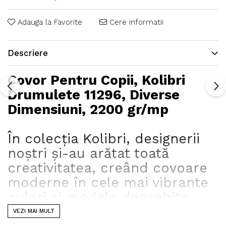
Adauga la Favorite
Cere informatii
Descriere
Covor Pentru Copii, Kolibri
Drumulete 11296, Diverse
Dimensiuni, 2200 gr/mp
În colecția Kolibri, designerii
noștri și-au arătat toată
creativitatea, creând covoare
moderne în cele mai vibrante
culori și modele deosebite.
Colecția este produsă în
VEZI MAI MULT