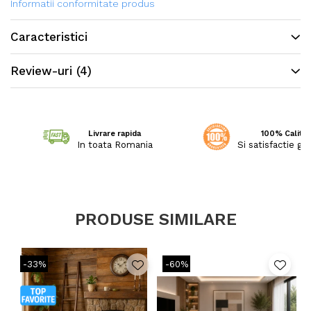
calitatea FRIESE, din fire
Informatii conformitate produs
răsucite într-un mod special,
ceea ce permite să confere
Caracteristici
covoarelor o textură și
Review-uri
(4)
strălucire deosebită.
Livrare rapida
100% Calitat
In toata Romania
Si satisfactie ga
PRODUSE SIMILARE
-33%
-60%