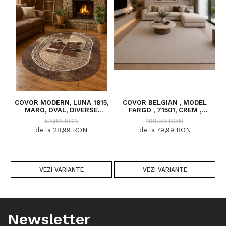
COVOR MODERN, LUNA 1815,
COVOR BELGIAN , MODEL
MARO, OVAL, DIVERSE
FARGO , 71501, CREM ,
DIMENSIUNI, 1300 GR/MP
DIVERSE DIMENSIUNI
59,99 RON
199,99 RON
de la 28,99 RON
de la 79,99 RON
VEZI VARIANTE
VEZI VARIANTE
Newsletter